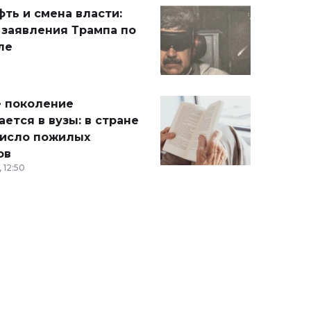
ть и смена власти:
 заявления Трампа по
ле
 поколение
ется в вузы: в стране
число пожилых
ов
 12:50