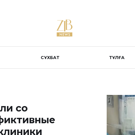
СҰХБАТ
ТҰЛҒА
ли со
 фиктивные
клиники