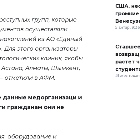
США, неф
громкие
реступных групп, которые
Венесуэ
5 қаңтар, 9:36
ументов осуществляли
 накоплений из АО «Единый
Старшее
. Для этого организаторы
возвраща
тологических клиник, якобы
растет 
 Астана, Алматы, Шымкент,
студент
31 желтоқсан,
 — отметили в АФМ.
е данные медорганизаци и
ги гражданам они не
ия, оборудование и