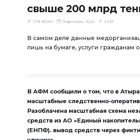
свыше 200 млрд тен
ZTB NEWS
15 қыркүйек, 16:22
2,329
В самом деле данные медорганизац
лишь на бумаге, услуги гражданам о
В АФМ сообщили о том, что в Атыр
масштабные следственно-оператив
Разоблачена масштабная схема нез
средств из АО «Единый накопител
(ЕНПФ). вывод средств через фикт