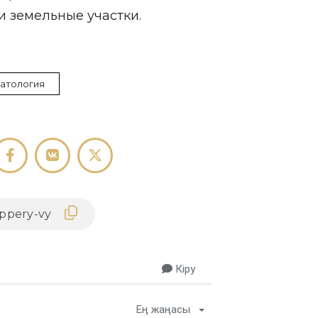
 земельные участки.
атология
Кіру
Ең жаңасы