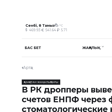
Сенбі, 8 Тамыз
°C
469.93
541.64
5.71
БАС БЕТ
ЖАҢАЛЫҚ
Артқа
ҚАЗАҚСТАН ЖАҢАЛЫҚТАРЫ
В РК дропперы выве
счетов ЕНПФ через
стоматологические 