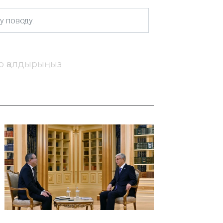
ір қалдырыңыз