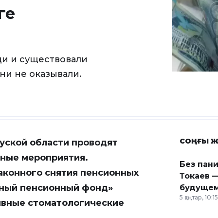
ге
и и существовали
ни не оказывали.
СОҢҒЫ Ж
ауской области проводят
ные мероприятия.
Без пан
аконного снятия пенсионных
Токаев —
ьный пенсионный фонд»
будущем
5 қаңтар, 10:15
ивные стоматологические