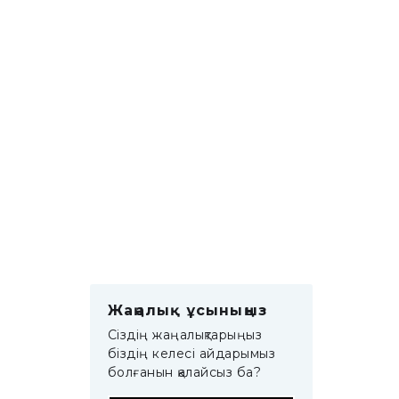
Жаңалық ұсыныңыз
Сіздің жаңалықтарыңыз
біздің келесі айдарымыз
болғанын қалайсыз ба?