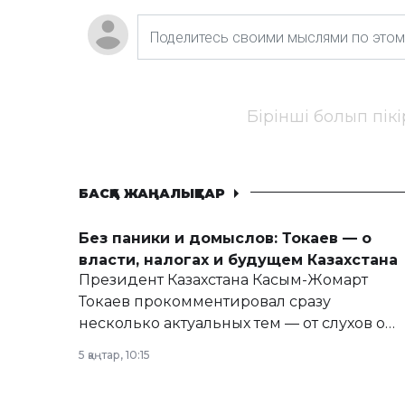
Бірінші болып пік
БАСҚА ЖАҢАЛЫҚТАР
Без паники и домыслов: Токаев — о
власти, налогах и будущем Казахстана
Президент Казахстана Касым-Жомарт
Токаев прокомментировал сразу
несколько актуальных тем — от слухов о
политических реформах до вопросов
5 қаңтар, 10:15
армии, экономики и личного здоровья.