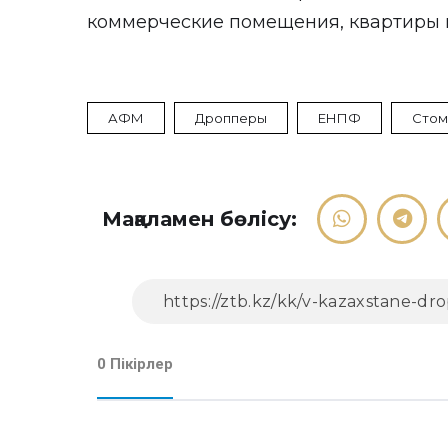
коммерческие помещения, квартиры и
АФМ
Дропперы
ЕНПФ
Стом
Мақаламен бөлісу:
0 Пікірлер