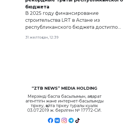
бюджета
В 2025 году финансирование
строительства LRT в Астане из
республиканского бюджета достигло
рекордных объемов.
31 желтоқсан, 12:39
“ZTB NEWS” MEDIA HOLDING
Мерзімді баспа басылымын, ақпарат
агенттігін және интернет-басылымды
тіркеу, қайта тіркеу туралы куәлік
03.07.2019 ж. берілген № 17772-СИ.