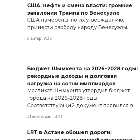
США, нефть и смена власти: громкие
заявления Трампа по Венесуэле
США намерены, по их утверждению,
принести свободу народу Венесуэлы.
5 қаңтар, 9:36
Бюджет Шымкента на 2026–2028 годы:
рекордные доходы и долговая
нагрузка на сотни миллиардов
Маслихат Шымкента утвердил бюджет
города на 2026–2028 годы.
Соответствующий документ появился в
базе нормативных правовых актов и на
31 желтоқсан, 13:41
сайте маслихат города.
LRT в Астане обошел дороги:
рекордные траты республиканского