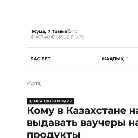
Жұма, 7 Тамыз
°C
467.48
539.52
5.73
БАС БЕТ
ЖАҢАЛЫҚ
Артқа
ҚАЗАҚСТАН ЖАҢАЛЫҚТАРЫ
Кому в Казахстане н
выдавать ваучеры н
продукты