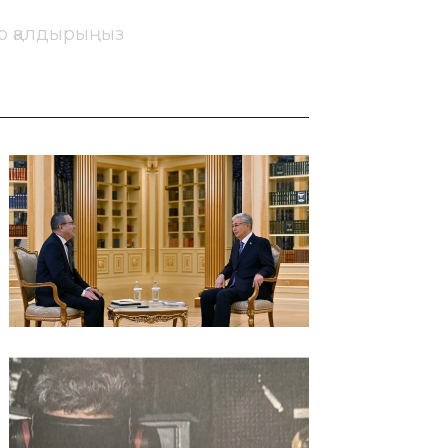
ір қалдырыңыз