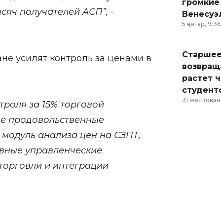
громкие
сяч получателей АСП”, -
Венесуэ
5 қаңтар, 9:36
Старшее
ане усилят контроль за ценами в
возвраща
растет 
студент
31 желтоқсан,
троля за 15% торговой
ые продовольственные
 модуль анализа цен на СЗПТ,
вные управленческие
торговли и интеграции