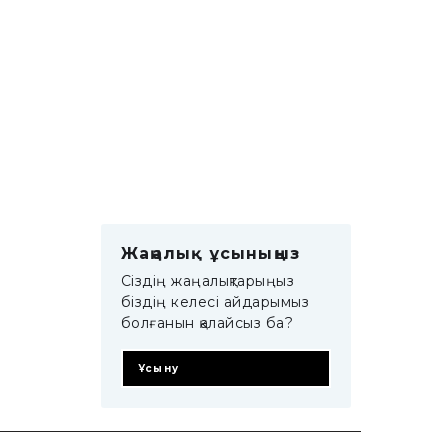
Жаңалық ұсыныңыз
Сіздің жаңалықтарыңыз
біздің келесі айдарымыз
болғанын қалайсыз ба?
Ұсыну