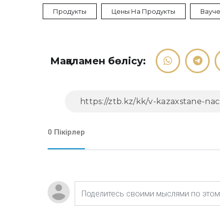
Продукты
Цены На Продукты
Вауч
Мақаламен бөлісу:
0 Пікірлер