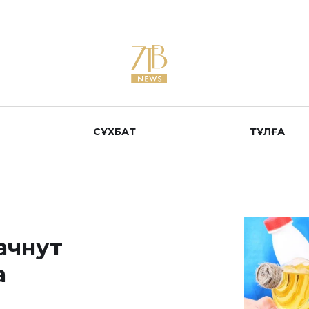
СҰХБАТ
ТҰЛҒА
ачнут
а