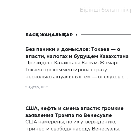
Бірінші болып пік
БАСҚА ЖАҢАЛЫҚТАР
Без паники и домыслов: Токаев — о
власти, налогах и будущем Казахстана
Президент Казахстана Касым-Жомарт
Токаев прокомментировал сразу
несколько актуальных тем — от слухов о
политических реформах до вопросов
5 қаңтар, 10:15
армии, экономики и личного здоровья.
США, нефть и смена власти: громкие
заявления Трампа по Венесуэле
США намерены, по их утверждению,
принести свободу народу Венесуэлы.