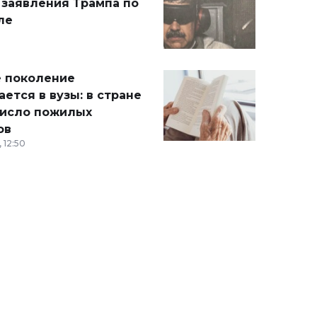
 заявления Трампа по
ле
 поколение
ется в вузы: в стране
число пожилых
ов
 12:50