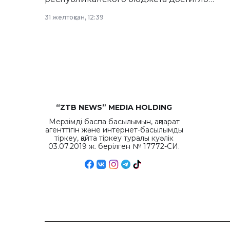
рекордных объемов.
31 желтоқсан, 12:39
“ZTB NEWS” MEDIA HOLDING
Мерзімді баспа басылымын, ақпарат
агенттігін және интернет-басылымды
тіркеу, қайта тіркеу туралы куәлік
03.07.2019 ж. берілген № 17772-СИ.