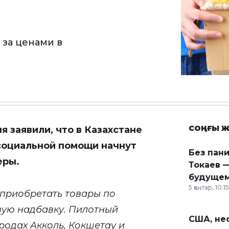
 за ценами в
СОҢҒЫ Ж
я заявили, что в Казахстане
социальной помощи начнут
Без пан
еры.
Токаев —
будущем
5 қаңтар, 10:15
 приобретать товары по
вую надбавку. Пилотный
США, неф
родах Акколь, Кокшетау и