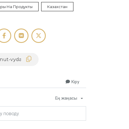
еры На Продукты
Казахстан
Кіру
Ең жаңасы