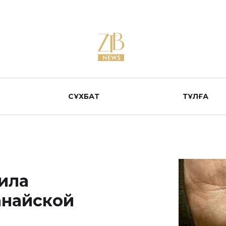
СҰХБАТ
ТҰЛҒА
ила
анайской