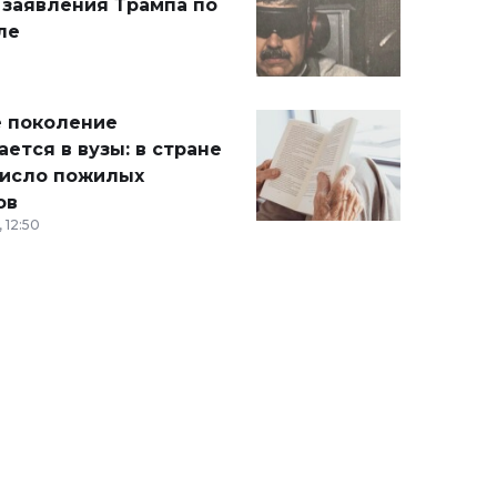
 заявления Трампа по
ле
 поколение
ется в вузы: в стране
число пожилых
ов
 12:50