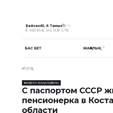
Бейсенбі, 6 Тамыз
°C
469.85
542.16
5.78
БАС БЕТ
ЖАҢАЛЫҚ
Артқа
ҚАЗАҚСТАН ЖАҢАЛЫҚТАРЫ
С паспортом СССР ж
пенсионерка в Кост
области