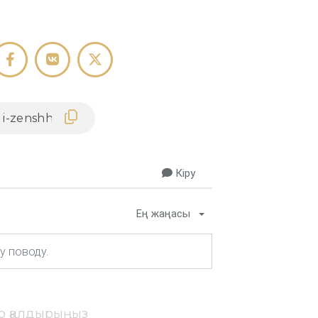
Кіру
Ең жаңасы
ір қалдырыңыз