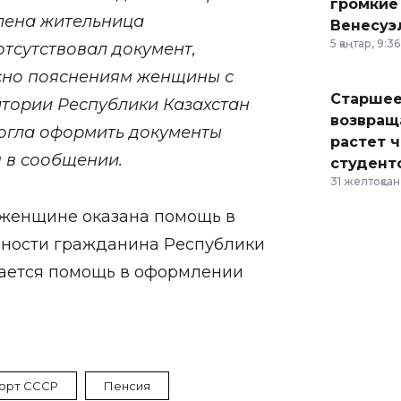
громкие
влена жительница
Венесуэ
5 қаңтар, 9:36
отсутствовал документ,
сно пояснениям женщины с
Старшее
итории Республики Казахстан
возвраща
могла оформить документы
растет 
ся в сообщении.
студент
31 желтоқсан,
 женщине оказана помощь в
чности гражданина Республики
вается помощь в оформлении
орт СССР
Пенсия