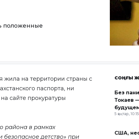
ть положенные
СОҢҒЫ Ж
я жила на территории страны с
ахстанского паспорта, ни
Без пан
 на сайте
прокуратуры
Токаев —
будущем
5 қаңтар, 10:15
о района в рамках
США, неф
и безопасное детство» при