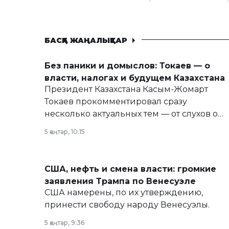
БАСҚА ЖАҢАЛЫҚТАР
Без паники и домыслов: Токаев — о
власти, налогах и будущем Казахстана
Президент Казахстана Касым-Жомарт
Токаев прокомментировал сразу
несколько актуальных тем — от слухов о
политических реформах до вопросов
5 қаңтар, 10:15
армии, экономики и личного здоровья.
США, нефть и смена власти: громкие
заявления Трампа по Венесуэле
США намерены, по их утверждению,
принести свободу народу Венесуэлы.
5 қаңтар, 9:36