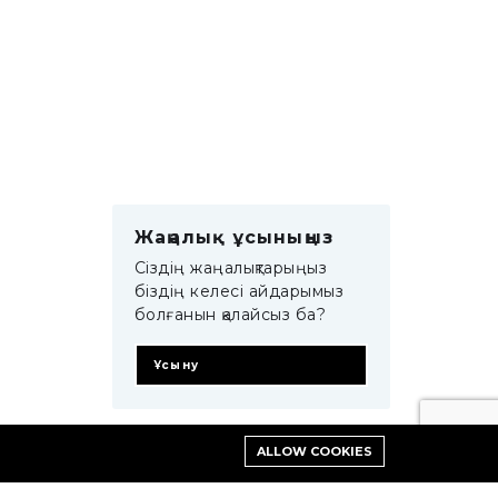
Жаңалық ұсыныңыз
Сіздің жаңалықтарыңыз
біздің келесі айдарымыз
болғанын қалайсыз ба?
Ұсыну
ALLOW COOKIES