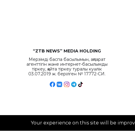
“ZTB NEWS” MEDIA HOLDING
Мерзімді баспа басылымын, ақпарат
агенттігін және интернет-басылымды
тіркеу, қайта тіркеу туралы куәлік
03.07.2019 ж. берілген № 17772-СИ.
Your experience on this site will be impro