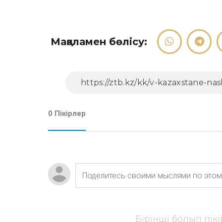
Мақаламен бөлісу:
0 Пікірлер
Бірінші болып пік