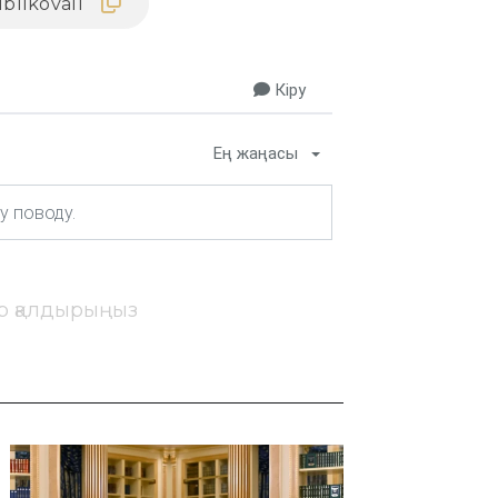
Кіру
Ең жаңасы
ір қалдырыңыз