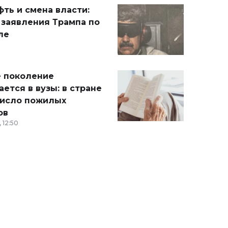
ть и смена власти:
 заявления Трампа по
ле
 поколение
ется в вузы: в стране
число пожилых
ов
 12:50