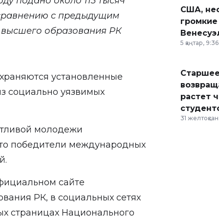
оду подано около 113 тысяч
США, неф
о сравнению с предыдущим
громкие
и высшего образования РК
Венесуэ
5 қаңтар, 9:36
Старшее
охраняются установленные
возвраща
из социально уязвимых
растет 
студент
31 желтоқсан,
нтливой молодежи
 это победители международных
й.
официальном
сайте
ования РК, в
социальных сетях
х страницах
Национального