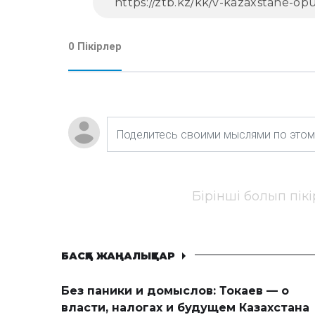
0 Пікірлер
Бірінші болып пік
БАСҚА ЖАҢАЛЫҚТАР
Без паники и домыслов: Токаев — о
власти, налогах и будущем Казахстана