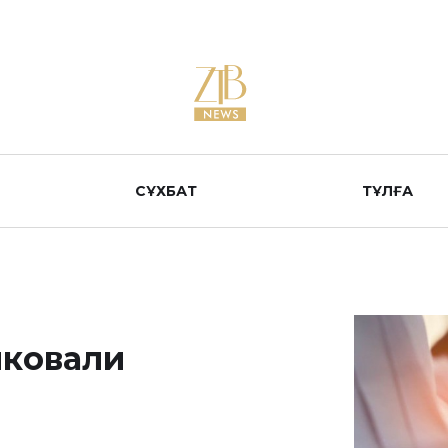
СҰХБАТ
ТҰЛҒА
иковали