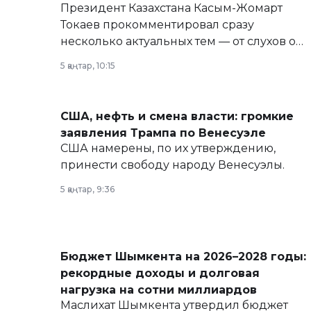
Президент Казахстана Касым-Жомарт
Токаев прокомментировал сразу
несколько актуальных тем — от слухов о
политических реформах до вопросов
5 қаңтар, 10:15
армии, экономики и личного здоровья.
США, нефть и смена власти: громкие
заявления Трампа по Венесуэле
США намерены, по их утверждению,
принести свободу народу Венесуэлы.
5 қаңтар, 9:36
Бюджет Шымкента на 2026–2028 годы:
рекордные доходы и долговая
нагрузка на сотни миллиардов
Маслихат Шымкента утвердил бюджет