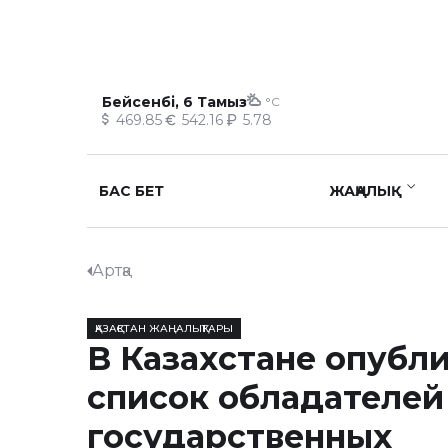
Бейсенбі, 6 Тамыз
°C
469.85
542.16
5.78
БАС БЕТ
ЖАҢАЛЫҚ
Артқа
ҚАЗАҚСТАН ЖАҢАЛЫҚТАРЫ
В Казахстане опубл
список обладателей
государственных