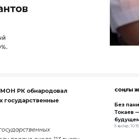
антов
ый
9%.
СОҢҒЫ Ж
 МОН РК обнародовал
х государственные
Без пан
Токаев —
будущем
5 қаңтар, 10:15
государственных