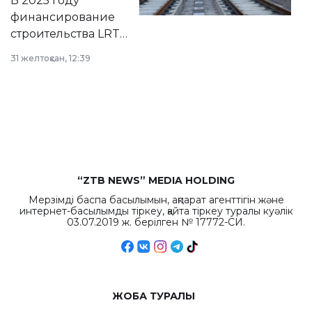
В 2025 году
города.
финансирование
строительства LRT
в Астане из
31 желтоқсан, 12:39
республиканского
бюджета достигло
рекордных
объемов.
“ZTB NEWS” MEDIA HOLDING
Мерзімді баспа басылымын, ақпарат агенттігін және
интернет-басылымды тіркеу, қайта тіркеу туралы куәлік
03.07.2019 ж. берілген № 17772-СИ.
ЖОБА ТУРАЛЫ