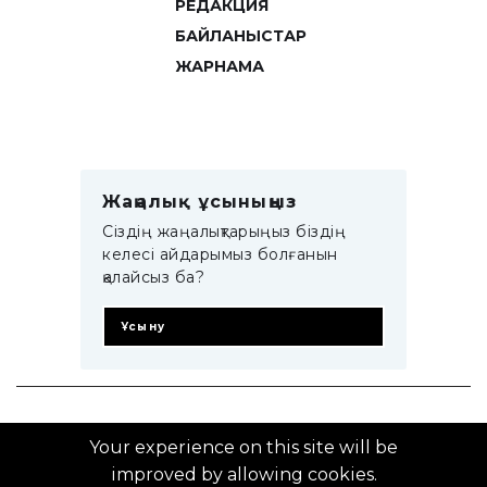
РЕДАКЦИЯ
БАЙЛАНЫСТАР
ЖАРНАМА
Жаңалық ұсыныңыз
Сіздің жаңалықтарыңыз біздің
келесі айдарымыз болғанын
қалайсыз ба?
Ұсыну
© 2014–2025 ZTB.KZ
Your experience on this site will be
improved by allowing cookies.