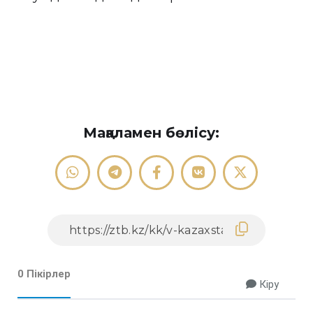
Мақаламен бөлісу:
0 Пікірлер
Кіру