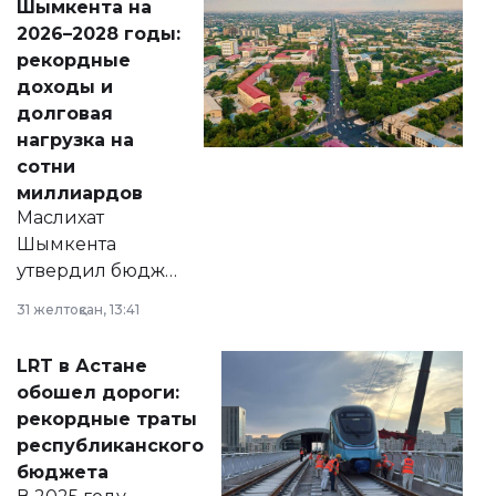
Шымкента на
Венесуэлы.
2026–2028 годы:
рекордные
доходы и
долговая
нагрузка на
сотни
миллиардов
Маслихат
Шымкента
утвердил бюджет
города на 2026–
31 желтоқсан, 13:41
2028 годы.
Соответствующий
LRT в Астане
документ
обошел дороги:
появился в базе
рекордные траты
нормативных
республиканского
правовых актов и
бюджета
на сайте маслихат