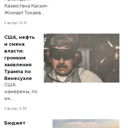
Казахстана Касым-
Жомарт Токаев
прокомментировал
5 қаңтар, 10:15
сразу несколько
актуальных тем —
США, нефть
от слухов о
и смена
политических
власти:
реформах до
громкие
вопросов армии,
заявления
экономики и
Трампа по
личного здоровья.
Венесуэле
США
намерены, по
их
утверждению,
5 қаңтар, 9:36
принести
свободу
Бюджет
народу