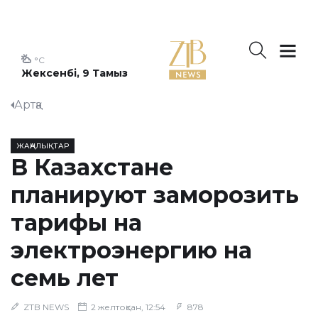
°C
Жексенбі, 9 Тамыз
Артқа
ЖАҢАЛЫҚТАР
В Казахстане
планируют заморозить
тарифы на
электроэнергию на
семь лет
ZTB NEWS
2 желтоқсан, 12:54
878