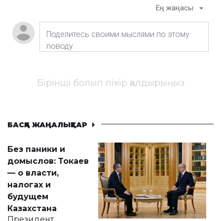
Ең жаңасы
Бірінші болып пікір қалдырыңыз
БАСҚА ЖАҢАЛЫҚТАР
Без паники и
домыслов: Токаев
— о власти,
налогах и
будущем
Казахстана
Президент