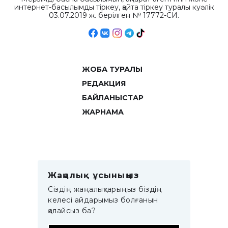
интернет-басылымды тіркеу, қайта тіркеу туралы куәлік
03.07.2019 ж. берілген № 17772-СИ.
ЖОБА ТУРАЛЫ
РЕДАКЦИЯ
БАЙЛАНЫСТАР
ЖАРНАМА
Жаңалық ұсыныңыз
Сіздің жаңалықтарыңыз біздің
келесі айдарымыз болғанын
қалайсыз ба?