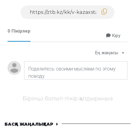
0 Пікірлер
Кіру
Ең жаңасы
Бірінші болып пікір қалдырыңыз
БАСҚА ЖАҢАЛЫҚТАР