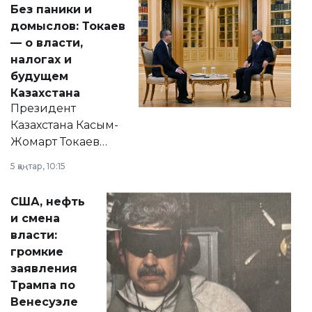
Без паники и
домыслов: Токаев
— о власти,
налогах и
будущем
Казахстана
Президент
Казахстана Касым-
Жомарт Токаев
прокомментировал
5 қаңтар, 10:15
сразу несколько
актуальных тем —
США, нефть
от слухов о
и смена
политических
власти:
реформах до
громкие
вопросов армии,
заявления
экономики и
Трампа по
личного здоровья.
Венесуэле