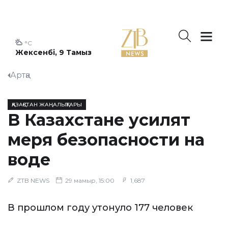
°C
Жексенбі, 9 Тамыз
Артқа
ҚАЗАҚСТАН ЖАҢАЛЫҚТАРЫ
В Казахстане усилят
меря безопасности на
воде
ZTB NEWS
29 мамыр, 15:00
1,687
В прошлом году утонуло 177 человек