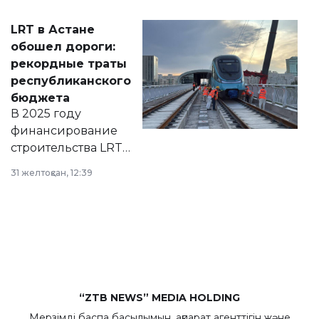
2028 годы.
Соответствующий
LRT в Астане
документ
обошел дороги:
появился в базе
рекордные траты
нормативных
республиканского
правовых актов и
бюджета
на сайте маслихат
В 2025 году
города.
финансирование
строительства LRT
в Астане из
31 желтоқсан, 12:39
республиканского
бюджета достигло
рекордных
объемов.
“ZTB NEWS” MEDIA HOLDING
Мерзімді баспа басылымын, ақпарат агенттігін және