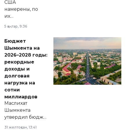
США
намерены, по
их
утверждению,
5 қаңтар, 9:36
принести
свободу
Бюджет
народу
Шымкента на
Венесуэлы.
2026–2028 годы:
рекордные
доходы и
долговая
нагрузка на
сотни
миллиардов
Маслихат
Шымкента
утвердил бюджет
города на 2026–
31 желтоқсан, 13:41