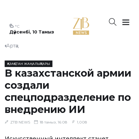
°C
Дүйсенбі, 10 Тамыз
Артқа
ҚАЗАҚСТАН ЖАҢАЛЫҚТАРЫ
В казахстанской армии
создали
спецподразделение по
внедрению ИИ
ZTB NEWS
18 тамыз, 16:08
1,008
Искусственный интеллект станет