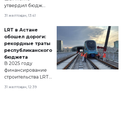
утвердил бюджет
города на 2026–
31 желтоқсан, 13:41
2028 годы.
Соответствующий
LRT в Астане
документ
обошел дороги:
появился в базе
рекордные траты
нормативных
республиканского
правовых актов и
бюджета
на сайте маслихат
В 2025 году
города.
финансирование
строительства LRT
в Астане из
31 желтоқсан, 12:39
республиканского
бюджета достигло
рекордных
объемов.