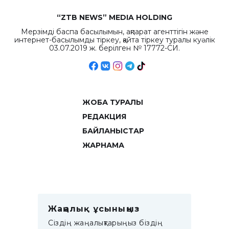
“ZTB NEWS” MEDIA HOLDING
Мерзімді баспа басылымын, ақпарат агенттігін және
интернет-басылымды тіркеу, қайта тіркеу туралы куәлік
03.07.2019 ж. берілген № 17772-СИ.
ЖОБА ТУРАЛЫ
РЕДАКЦИЯ
БАЙЛАНЫСТАР
ЖАРНАМА
Жаңалық ұсыныңыз
Сіздің жаңалықтарыңыз біздің