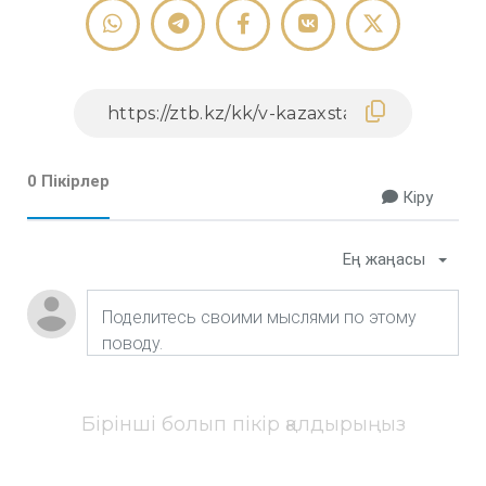
0 Пікірлер
Кіру
Ең жаңасы
Бірінші болып пікір қалдырыңыз