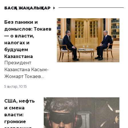
БАСҚА ЖАҢАЛЫҚТАР
Без паники и
домыслов: Токаев
— о власти,
налогах и
будущем
Казахстана
Президент
Казахстана Касым-
Жомарт Токаев
прокомментировал
5 қаңтар, 10:15
сразу несколько
актуальных тем —
США, нефть
от слухов о
и смена
политических
власти:
реформах до
громкие
вопросов армии,