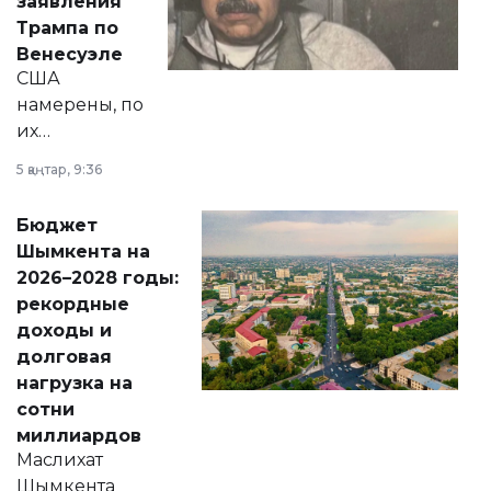
заявления
экономики и
Трампа по
личного здоровья.
Венесуэле
США
намерены, по
их
утверждению,
5 қаңтар, 9:36
принести
свободу
Бюджет
народу
Шымкента на
Венесуэлы.
2026–2028 годы:
рекордные
доходы и
долговая
нагрузка на
сотни
миллиардов
Маслихат
Шымкента