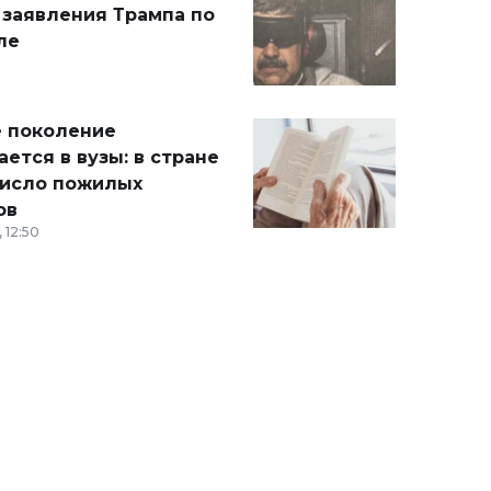
 заявления Трампа по
ле
 поколение
ется в вузы: в стране
число пожилых
ов
 12:50