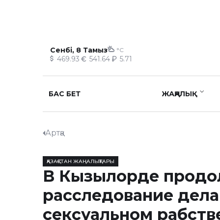
Сенбі, 8 Тамыз
°C
469.93
541.64
5.71
БАС БЕТ
ЖАҢАЛЫҚ
Артқа
ҚАЗАҚСТАН ЖАҢАЛЫҚТАРЫ
В Кызылорде продо
расследование дела
сексуальном рабств