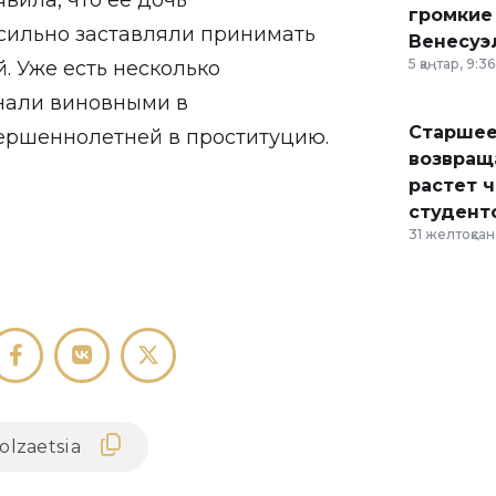
вила, что ее дочь
громкие
сильно заставляли принимать
Венесуэ
5 қаңтар, 9:36
. Уже есть несколько
знали виновными в
Старшее
ершеннолетней в проституцию.
возвраща
растет 
студент
31 желтоқсан,