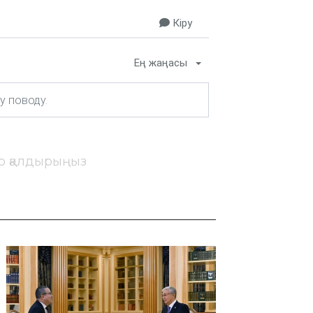
Кіру
Ең жаңасы
ір қалдырыңыз