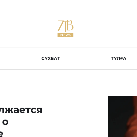
СҰХБАТ
ТҰЛҒА
лжается
 о
е