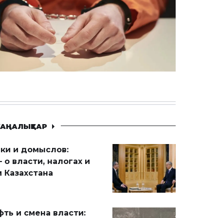
АҢАЛЫҚТАР
ики и домыслов:
 о власти, налогах и
 Казахстана
ть и смена власти: