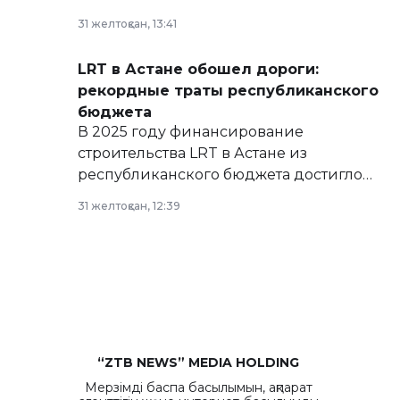
базе нормативных правовых актов и на
31 желтоқсан, 13:41
сайте маслихат города.
LRT в Астане обошел дороги:
рекордные траты республиканского
бюджета
В 2025 году финансирование
строительства LRT в Астане из
республиканского бюджета достигло
рекордных объемов.
31 желтоқсан, 12:39
“ZTB NEWS” MEDIA HOLDING
Мерзімді баспа басылымын, ақпарат