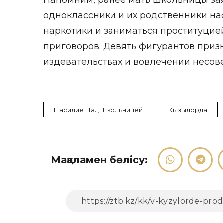
Напомним, ранее мать школьницы зая
одноклассники и их родственники на
наркотики и заниматься проституцией
приговоров. Девять фигурантов при
издевательствах и вовлечении несов
Насилие Над Школьницей
Кызылорда
Мақаламен бөлісу: