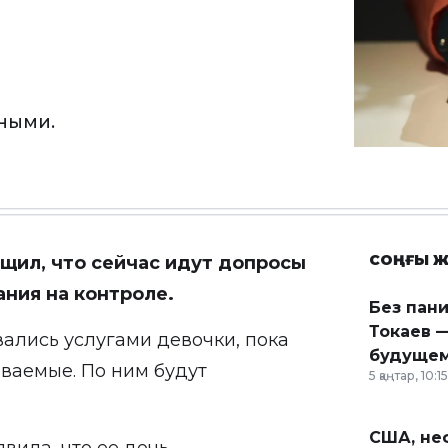
ными.
СОҢҒЫ Ж
щил, что сейчас идут допросы
ания на контроле.
Без пан
Токаев —
вались услугами девочки, пока
будущем
еваемые. По ним будут
5 қаңтар, 10:15
США, неф