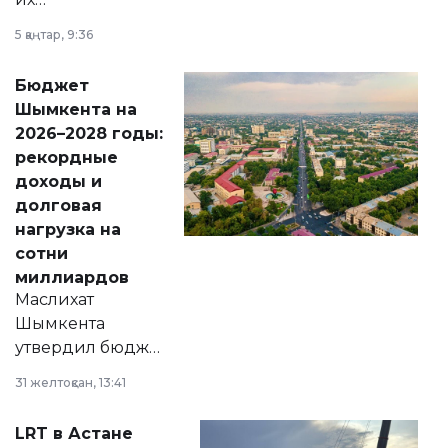
утверждению,
5 қаңтар, 9:36
принести
свободу
Бюджет
народу
Шымкента на
Венесуэлы.
2026–2028 годы:
рекордные
доходы и
долговая
нагрузка на
сотни
миллиардов
Маслихат
Шымкента
утвердил бюджет
города на 2026–
31 желтоқсан, 13:41
2028 годы.
Соответствующий
LRT в Астане
документ