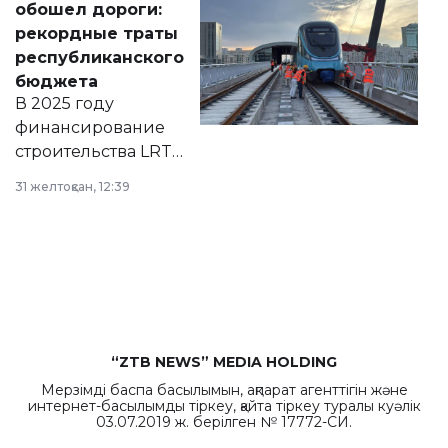
обошел дороги:
появился в базе
рекордные траты
нормативных
республиканского
правовых актов и
бюджета
на сайте маслихат
В 2025 году
города.
финансирование
строительства LRT
в Астане из
31 желтоқсан, 12:39
республиканского
бюджета достигло
рекордных
объемов.
“ZTB NEWS” MEDIA HOLDING
Мерзімді баспа басылымын, ақпарат агенттігін және
интернет-басылымды тіркеу, қайта тіркеу туралы куәлік
03.07.2019 ж. берілген № 17772-СИ.