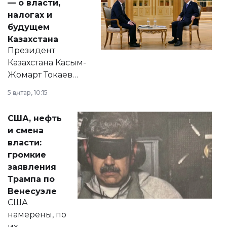
— о власти,
налогах и
будущем
Казахстана
Президент
Казахстана Касым-
Жомарт Токаев
прокомментировал
5 қаңтар, 10:15
сразу несколько
актуальных тем —
США, нефть
от слухов о
и смена
политических
власти:
реформах до
громкие
вопросов армии,
заявления
экономики и
Трампа по
личного здоровья.
Венесуэле
США
намерены, по
их