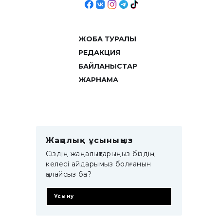
ЖОБА ТУРАЛЫ
РЕДАКЦИЯ
БАЙЛАНЫСТАР
ЖАРНАМА
Жаңалық ұсыныңыз
Сіздің жаңалықтарыңыз біздің
келесі айдарымыз болғанын
қалайсыз ба?
Ұсыну