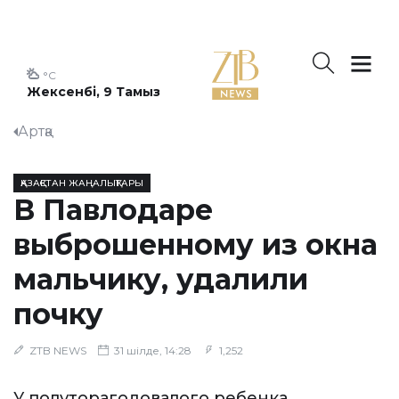
°C
Жексенбі, 9 Тамыз
Артқа
ҚАЗАҚСТАН ЖАҢАЛЫҚТАРЫ
В Павлодаре
выброшенному из окна
мальчику, удалили
почку
ZTB NEWS
31 шілде, 14:28
1,252
У полуторагодовалого ребенка