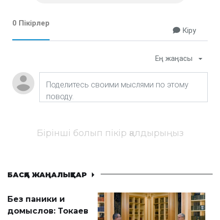
0 Пікірлер
Кіру
Ең жаңасы
Бірінші болып пікір қалдырыңыз
БАСҚА ЖАҢАЛЫҚТАР
Без паники и
домыслов: Токаев