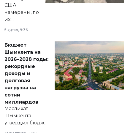
США
намерены, по
их
утверждению,
5 қаңтар, 9:36
принести
свободу
Бюджет
народу
Шымкента на
Венесуэлы.
2026–2028 годы:
рекордные
доходы и
долговая
нагрузка на
сотни
миллиардов
Маслихат
Шымкента
утвердил бюджет
города на 2026–