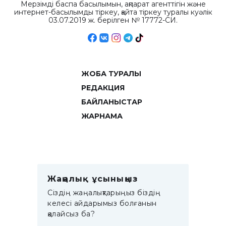
Мерзімді баспа басылымын, ақпарат агенттігін және
интернет-басылымды тіркеу, қайта тіркеу туралы куәлік
03.07.2019 ж. берілген № 17772-СИ.
ЖОБА ТУРАЛЫ
РЕДАКЦИЯ
БАЙЛАНЫСТАР
ЖАРНАМА
Жаңалық ұсыныңыз
Сіздің жаңалықтарыңыз біздің
келесі айдарымыз болғанын
қалайсыз ба?