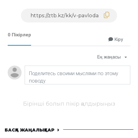
0 Пікірлер
Кіру
Ең жаңасы
Бірінші болып пікір қалдырыңыз
БАСҚА ЖАҢАЛЫҚТАР