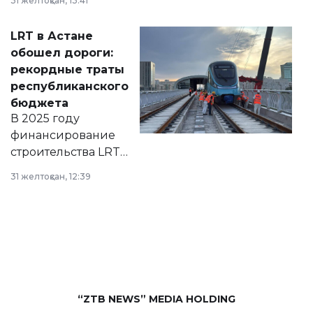
31 желтоқсан, 13:41
2028 годы.
Соответствующий
LRT в Астане
документ
обошел дороги:
появился в базе
рекордные траты
нормативных
республиканского
правовых актов и
бюджета
на сайте маслихат
В 2025 году
города.
финансирование
строительства LRT
в Астане из
31 желтоқсан, 12:39
республиканского
бюджета достигло
рекордных
объемов.
“ZTB NEWS” MEDIA HOLDING