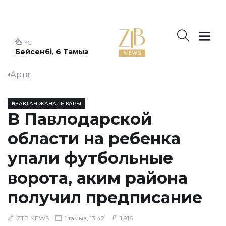
°C
Бейсенбі, 6 Тамыз
Артқа
ҚАЗАҚСТАН ЖАҢАЛЫҚТАРЫ
В Павлодарской
области на ребенка
упали футбольные
ворота, аким района
получил предписание
ZTB NEWS
1 тамыз, 13:42
1,916