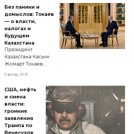
Без паники и
домыслов: Токаев
— о власти,
налогах и
будущем
Казахстана
Президент
Казахстана Касым-
Жомарт Токаев
прокомментировал
5 қаңтар, 10:15
сразу несколько
актуальных тем —
США, нефть
от слухов о
и смена
политических
власти:
реформах до
громкие
вопросов армии,
заявления
экономики и
Трампа по
личного здоровья.
Венесуэле