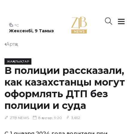
°C
Жексенбі, 9 Тамыз
Артқа
ЖАҢАЛЫҚТАР
В полиции рассказали,
как казахстанцы могут
оформлять ДТП без
полиции и суда
ZTB NEWS
8 қаңтар, 9:20
3,652
С 1 января 2024 года водители при