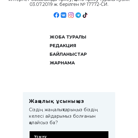
03.07.2019 ж. берілген № 17772-СИ.
ЖОБА ТУРАЛЫ
РЕДАКЦИЯ
БАЙЛАНЫСТАР
ЖАРНАМА
Жаңалық ұсыныңыз
Сіздің жаңалықтарыңыз біздің
келесі айдарымыз болғанын
қалайсыз ба?
Ұсыну