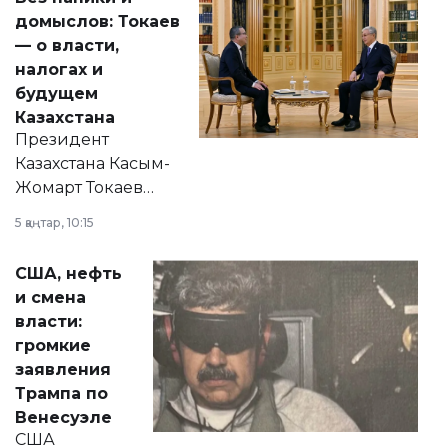
домыслов: Токаев
— о власти,
налогах и
будущем
Казахстана
Президент
Казахстана Касым-
Жомарт Токаев
прокомментировал
5 қаңтар, 10:15
сразу несколько
актуальных тем —
США, нефть
от слухов о
и смена
политических
власти:
реформах до
громкие
вопросов армии,
заявления
экономики и
Трампа по
личного здоровья.
Венесуэле
США