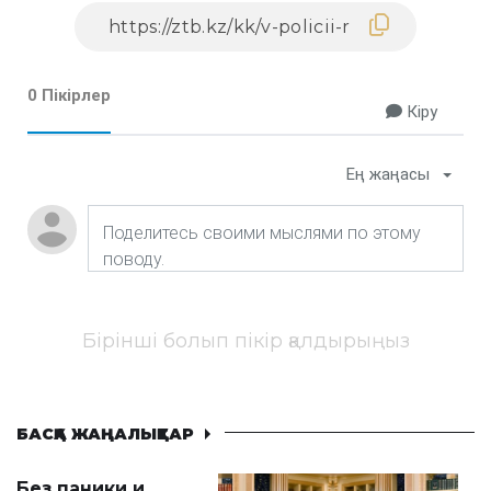
0 Пікірлер
Кіру
Ең жаңасы
Бірінші болып пікір қалдырыңыз
БАСҚА ЖАҢАЛЫҚТАР
Без паники и