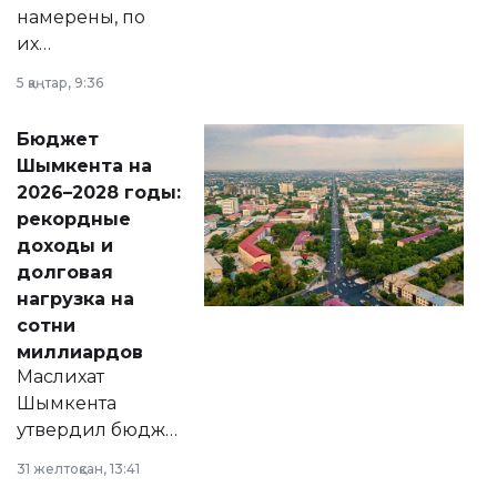
намерены, по
их
утверждению,
5 қаңтар, 9:36
принести
свободу
Бюджет
народу
Шымкента на
Венесуэлы.
2026–2028 годы:
рекордные
доходы и
долговая
нагрузка на
сотни
миллиардов
Маслихат
Шымкента
утвердил бюджет
города на 2026–
31 желтоқсан, 13:41
2028 годы.