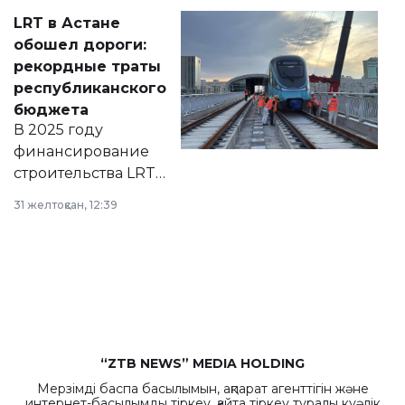
Соответствующий
LRT в Астане
документ
обошел дороги:
появился в базе
рекордные траты
нормативных
республиканского
правовых актов и
бюджета
на сайте маслихат
В 2025 году
города.
финансирование
строительства LRT
в Астане из
31 желтоқсан, 12:39
республиканского
бюджета достигло
рекордных
объемов.
“ZTB NEWS” MEDIA HOLDING
Мерзімді баспа басылымын, ақпарат агенттігін және
интернет-басылымды тіркеу, қайта тіркеу туралы куәлік