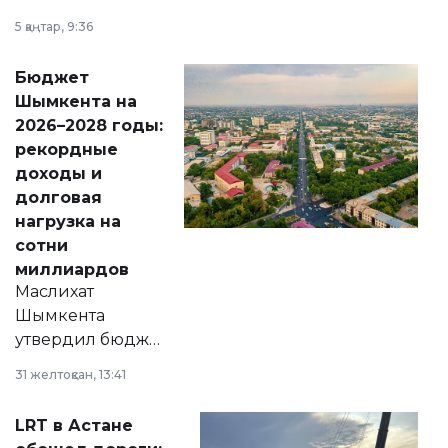
утверждению,
5 қаңтар, 9:36
принести
свободу
Бюджет
народу
Шымкента на
Венесуэлы.
2026–2028 годы:
рекордные
доходы и
долговая
нагрузка на
сотни
миллиардов
Маслихат
Шымкента
утвердил бюджет
города на 2026–
31 желтоқсан, 13:41
2028 годы.
Соответствующий
LRT в Астане
документ