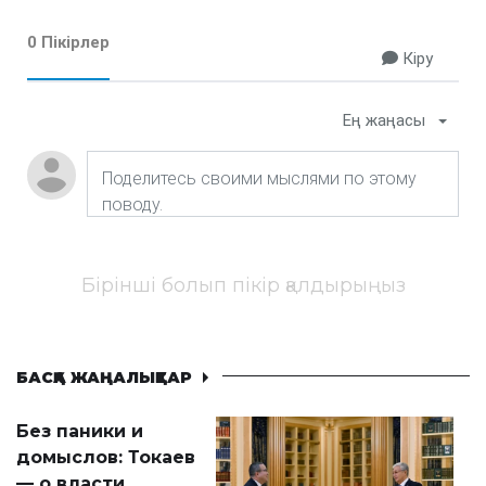
0 Пікірлер
Кіру
Ең жаңасы
Бірінші болып пікір қалдырыңыз
БАСҚА ЖАҢАЛЫҚТАР
Без паники и
домыслов: Токаев
— о власти,