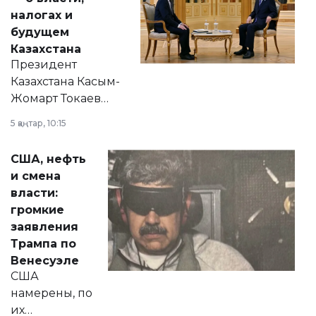
налогах и
будущем
Казахстана
Президент
Казахстана Касым-
Жомарт Токаев
прокомментировал
5 қаңтар, 10:15
сразу несколько
актуальных тем —
США, нефть
от слухов о
и смена
политических
власти:
реформах до
громкие
вопросов армии,
заявления
экономики и
Трампа по
личного здоровья.
Венесуэле
США
намерены, по
их