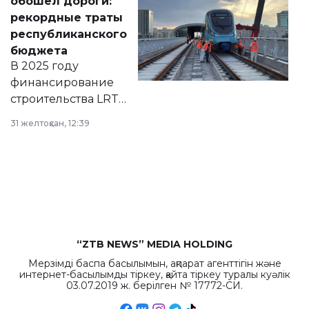
обошел дороги:
появился в базе
рекордные траты
нормативных
республиканского
правовых актов и
бюджета
на сайте маслихат
В 2025 году
города.
финансирование
строительства LRT
в Астане из
31 желтоқсан, 12:39
республиканского
бюджета достигло
рекордных
объемов.
“ZTB NEWS” MEDIA HOLDING
Мерзімді баспа басылымын, ақпарат агенттігін және
интернет-басылымды тіркеу, қайта тіркеу туралы куәлік
03.07.2019 ж. берілген № 17772-СИ.