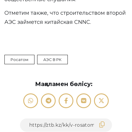
Отметим также, что
строительством второй
АЭС
займется китайская СNNC.
Росатом
АЭС В РК
Мақаламен бөлісу: