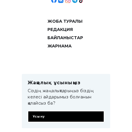
ЖОБА ТУРАЛЫ
РЕДАКЦИЯ
БАЙЛАНЫСТАР
ЖАРНАМА
Жаңалық ұсыныңыз
Сіздің жаңалықтарыңыз біздің
келесі айдарымыз болғанын
қалайсыз ба?
Ұсыну