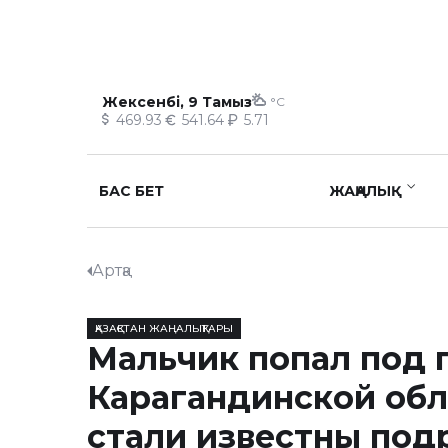
Жексенбі, 9 Тамыз
°C
469.93
541.64
5.71
БАС БЕТ
ЖАҢАЛЫҚ
Артқа
ҚАЗАҚСТАН ЖАҢАЛЫҚТАРЫ
Мальчик попал под 
Карагандинской обл
стали известны под