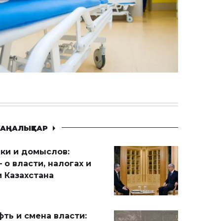
АҢАЛЫҚТАР
ики и домыслов:
 о власти, налогах и
 Казахстана
ть и смена власти: