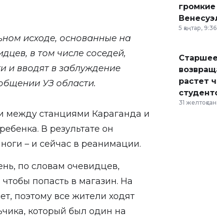
громкие
Венесуэ
5 қаңтар, 9:36
ьном исходе, основанные на
дцев, в том числе соседей,
Старшее
и и вводят в заблуждение
возвраща
растет 
ообщении УЗ области.
студент
31 желтоқсан,
и между станциями Караганда и
ебенка. В результате он
ноги – и сейчас в реанимации.
нь, по словам очевидцев,
чтобы попасть в магазин. На
ет, поэтому все жители ходят
чика, который был один на