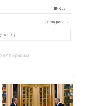
Кіру
Ең жаңасы
ір қалдырыңыз