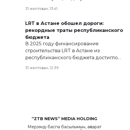
базе нормативных правовых актов и на
31 желтоқсан, 13:41
сайте маслихат города.
LRT в Астане обошел дороги:
рекордные траты республиканского
бюджета
В 2025 году финансирование
строительства LRT в Астане из
республиканского бюджета достигло
рекордных объемов.
31 желтоқсан, 12:39
“ZTB NEWS” MEDIA HOLDING
Мерзімді баспа басылымын, ақпарат