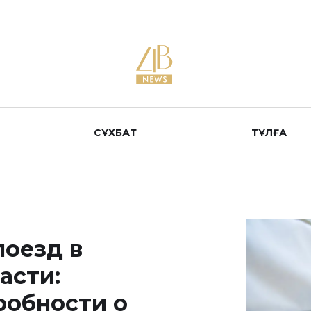
СҰХБАТ
ТҰЛҒА
поезд в
асти:
робности о