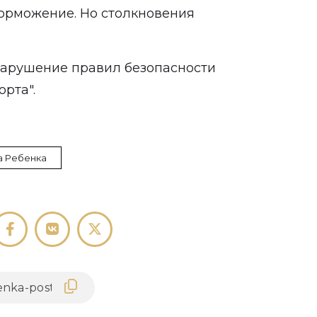
торможение. Но столкновения
Нарушение правил безопасности
рта".
а Ребенка