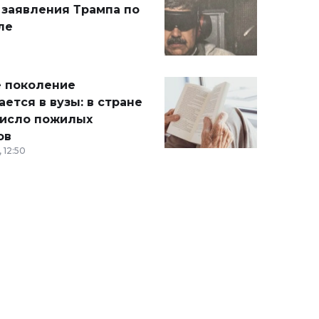
 заявления Трампа по
ле
 поколение
ется в вузы: в стране
число пожилых
ов
 12:50