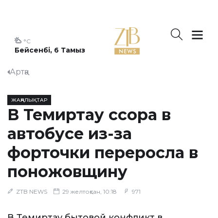
°C
Бейсенбі, 6 Тамыз
Артқа
ЖАҢАЛЫҚТАР
В Темиртау ссора в
автобусе из-за
форточки переросла в
поножовщину
ZTB NEWS
29 желтоқсан, 10:18
971
В Темиртау бытовой конфликт в