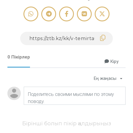
0 Пікірлер
Кіру
Ең жаңасы
Бірінші болып пікір қалдырыңыз