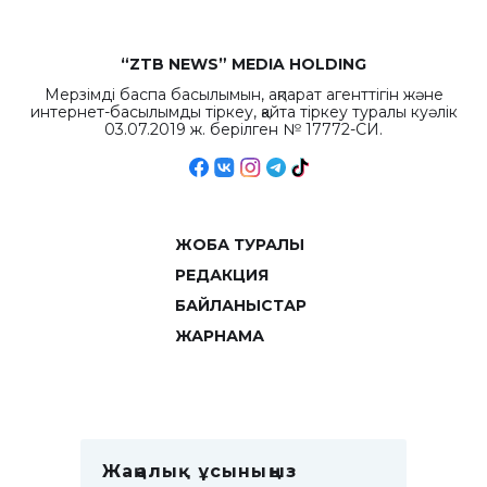
“ZTB NEWS” MEDIA HOLDING
Мерзімді баспа басылымын, ақпарат агенттігін және
интернет-басылымды тіркеу, қайта тіркеу туралы куәлік
03.07.2019 ж. берілген № 17772-СИ.
ЖОБА ТУРАЛЫ
РЕДАКЦИЯ
БАЙЛАНЫСТАР
ЖАРНАМА
Жаңалық ұсыныңыз