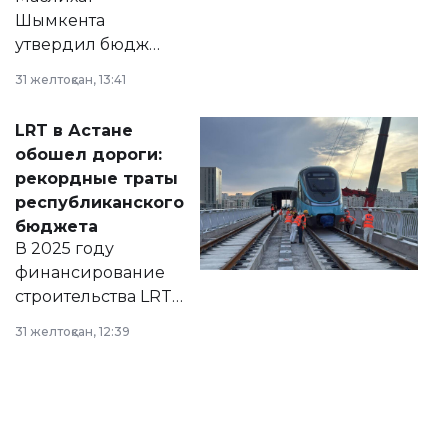
Шымкента
утвердил бюджет
города на 2026–
31 желтоқсан, 13:41
2028 годы.
Соответствующий
LRT в Астане
документ
обошел дороги:
появился в базе
рекордные траты
нормативных
республиканского
правовых актов и
бюджета
на сайте маслихат
В 2025 году
города.
финансирование
строительства LRT
в Астане из
31 желтоқсан, 12:39
республиканского
бюджета достигло
рекордных
объемов.