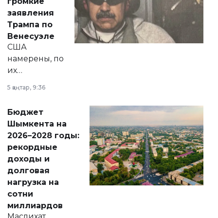
громкие
вопросов армии,
заявления
экономики и
Трампа по
личного здоровья.
Венесуэле
США
намерены, по
их
утверждению,
5 қаңтар, 9:36
принести
свободу
Бюджет
народу
Шымкента на
Венесуэлы.
2026–2028 годы:
рекордные
доходы и
долговая
нагрузка на
сотни
миллиардов
Маслихат