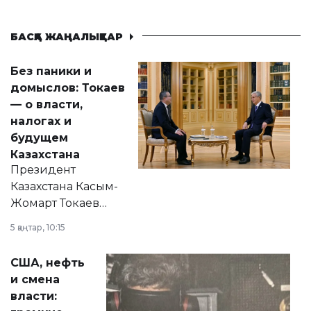
БАСҚА ЖАҢАЛЫҚТАР
Без паники и
домыслов: Токаев
— о власти,
налогах и
будущем
Казахстана
Президент
Казахстана Касым-
Жомарт Токаев
прокомментировал
5 қаңтар, 10:15
сразу несколько
актуальных тем —
США, нефть
от слухов о
и смена
политических
власти:
реформах до