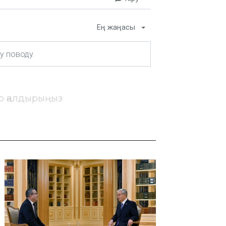
Ең жаңасы
ір қалдырыңыз