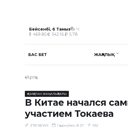
Бейсенбі, 6 Тамыз
°C
469.85
542.16
5.78
БАС БЕТ
ЖАҢАЛЫҚ
Артқа
ҚАЗАҚСТАН ЖАҢАЛЫҚТАРЫ
В Китае начался са
участием Токаева
ZTB NEWS
1 қыркүйек, 8:27
952