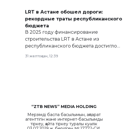
сайте маслихат города.
LRT в Астане обошел дороги:
рекордные траты республиканского
бюджета
В 2025 году финансирование
строительства LRT в Астане из
республиканского бюджета достигло
рекордных объемов.
31 желтоқсан, 12:39
“ZTB NEWS” MEDIA HOLDING
Мерзімді баспа басылымын, ақпарат
агенттігін және интернет-басылымды
тіркеу, қайта тіркеу туралы куәлік
03.07.2019 ж. берілген № 17772-СИ.