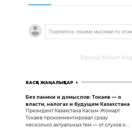
Бірінші болып пік
БАСҚА ЖАҢАЛЫҚТАР
Без паники и домыслов: Токаев — о
власти, налогах и будущем Казахстана
Президент Казахстана Касым-Жомарт
Токаев прокомментировал сразу
несколько актуальных тем — от слухов о
политических реформах до вопросов