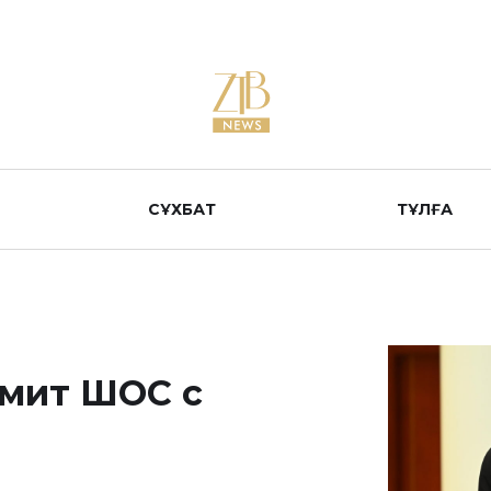
СҰХБАТ
ТҰЛҒА
ммит ШОС с