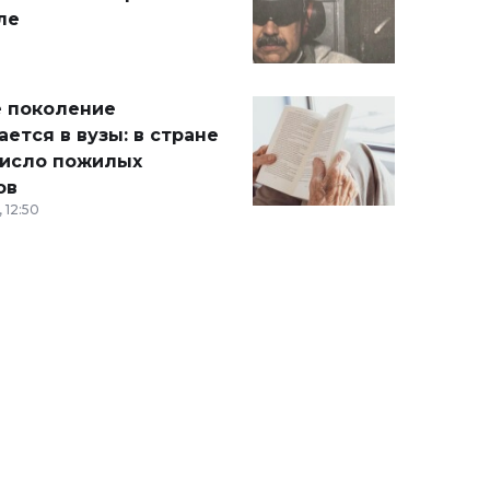
ле
 поколение
ется в вузы: в стране
число пожилых
ов
 12:50