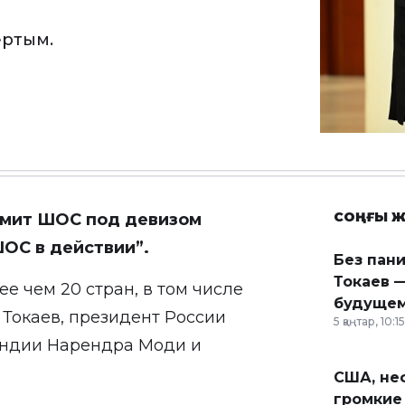
ертым.
СОҢҒЫ Ж
ммит ШОС под девизом
ОС в действии”.
Без пан
Токаев —
 чем 20 стран, в том числе
будущем
Токаев, президент России
5 қаңтар, 10:15
Индии Нарендра Моди и
США, неф
громкие