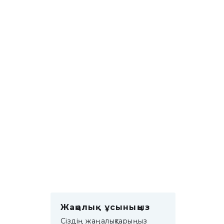
Жаңалық ұсыныңыз
Сіздің жаңалықтарыңыз