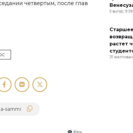
седании четвертым, после глав
Венесуэ
5 қаңтар, 9:36
Старшее
возвраща
растет 
студент
ОС
31 желтоқсан,
Кіру