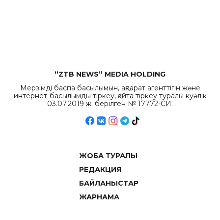
бюджета достигло
рекордных
объемов.
“ZTB NEWS” MEDIA HOLDING
Мерзімді баспа басылымын, ақпарат агенттігін және
интернет-басылымды тіркеу, қайта тіркеу туралы куәлік
03.07.2019 ж. берілген № 17772-СИ.
ЖОБА ТУРАЛЫ
РЕДАКЦИЯ
БАЙЛАНЫСТАР
ЖАРНАМА