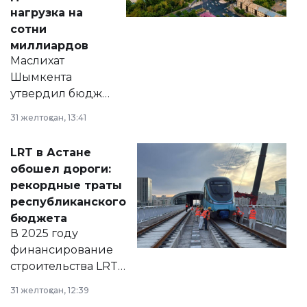
нагрузка на
сотни
миллиардов
Маслихат
Шымкента
утвердил бюджет
города на 2026–
31 желтоқсан, 13:41
2028 годы.
Соответствующий
LRT в Астане
документ
обошел дороги:
появился в базе
рекордные траты
нормативных
республиканского
правовых актов и
бюджета
на сайте маслихат
В 2025 году
города.
финансирование
строительства LRT
в Астане из
31 желтоқсан, 12:39
республиканского