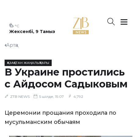
°C
Жексенбі, 9 Тамыз
Артқа
ҚАЗАҚСТАН ЖАҢАЛЫҚТАРЫ
В Украине простились
с Айдосом Садыковым
ZTB NEWS
5 шілде, 15:07
4,792
Церемонии прощания проходила по
мусульманским обычаям