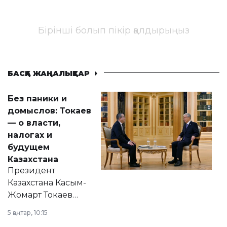
Бірінші болып пікір қалдырыңыз
БАСҚА ЖАҢАЛЫҚТАР
Без паники и
домыслов: Токаев
— о власти,
налогах и
будущем
Казахстана
Президент
Казахстана Касым-
Жомарт Токаев
прокомментировал
5 қаңтар, 10:15
сразу несколько