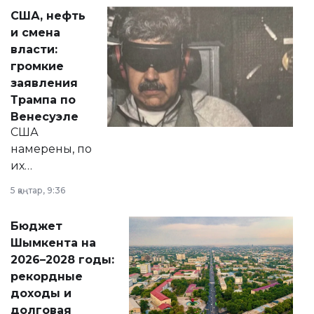
актуальных тем —
США, нефть
от слухов о
и смена
политических
власти:
реформах до
громкие
вопросов армии,
заявления
экономики и
Трампа по
личного здоровья.
Венесуэле
США
намерены, по
их
утверждению,
5 қаңтар, 9:36
принести
свободу
Бюджет
народу
Шымкента на
Венесуэлы.
2026–2028 годы:
рекордные
доходы и
долговая