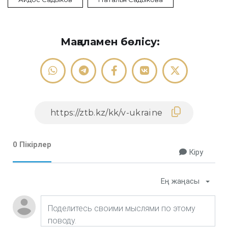
Мақаламен бөлісу:
0 Пікірлер
Кіру
Ең жаңасы