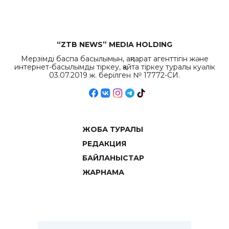
“ZTB NEWS” MEDIA HOLDING
Мерзімді баспа басылымын, ақпарат агенттігін және
интернет-басылымды тіркеу, қайта тіркеу туралы куәлік
03.07.2019 ж. берілген № 17772-СИ.
ЖОБА ТУРАЛЫ
РЕДАКЦИЯ
БАЙЛАНЫСТАР
ЖАРНАМА