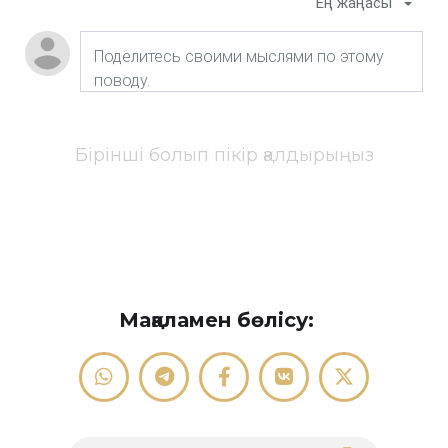
Ең жаңасы
Бірінші болып пікір қалдырыңыз
Мақаламен бөлісу: