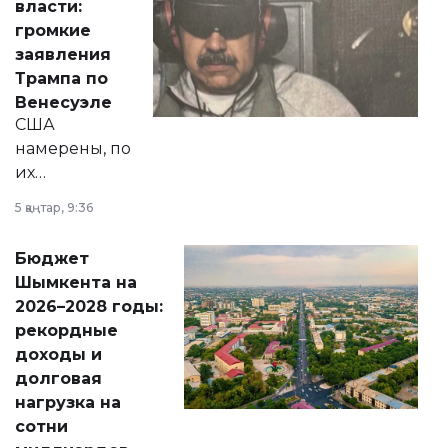
власти:
реформах до
громкие
вопросов армии,
заявления
экономики и
Трампа по
личного здоровья.
Венесуэле
США
намерены, по
их
утверждению,
5 қаңтар, 9:36
принести
свободу
Бюджет
народу
Шымкента на
Венесуэлы.
2026–2028 годы:
рекордные
доходы и
долговая
нагрузка на
сотни