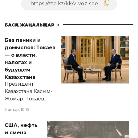
БАСҚА ЖАҢАЛЫҚТАР
Без паники и
домыслов: Токаев
— о власти,
налогах и
будущем
Казахстана
Президент
Казахстана Касым-
Жомарт Токаев
прокомментировал
5 қаңтар, 10:15
сразу несколько
актуальных тем —
США, нефть
от слухов о
и смена
политических