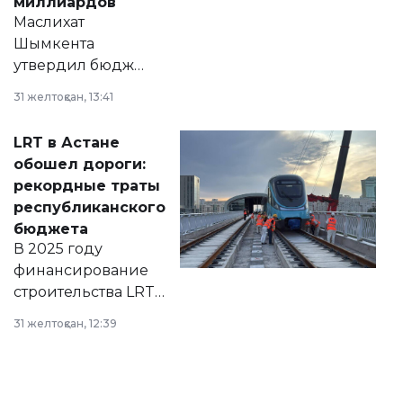
миллиардов
Маслихат
Шымкента
утвердил бюджет
города на 2026–
31 желтоқсан, 13:41
2028 годы.
Соответствующий
LRT в Астане
документ
обошел дороги:
появился в базе
рекордные траты
нормативных
республиканского
правовых актов и
бюджета
на сайте маслихат
В 2025 году
города.
финансирование
строительства LRT
в Астане из
31 желтоқсан, 12:39
республиканского
бюджета достигло
рекордных
объемов.