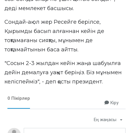
деді мемлекет басшысы.
Сондай-ақ ол жер Ресейге берілсе,
Қырымды басып алғаннан кейін де
тоқтамағаны сияқты, мұнымен де
тоқтамайтынын баса айтты.
"Сосын 2-3 жылдан кейін жаңа шабуылға
дейін демалуға уақыт беріңіз. Біз мұнымен
келіспейміз", - деп қосты президент.
0 Пікірлер
Кіру
Ең жаңасы