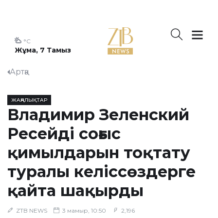
°C
Жұма, 7 Тамыз
Артқа
ЖАҢАЛЫҚТАР
Владимир Зеленский
Ресейді соғыс
қимылдарын тоқтату
туралы келіссөздерге
қайта шақырды
ZTB NEWS
3 мамыр, 10:50
2,196