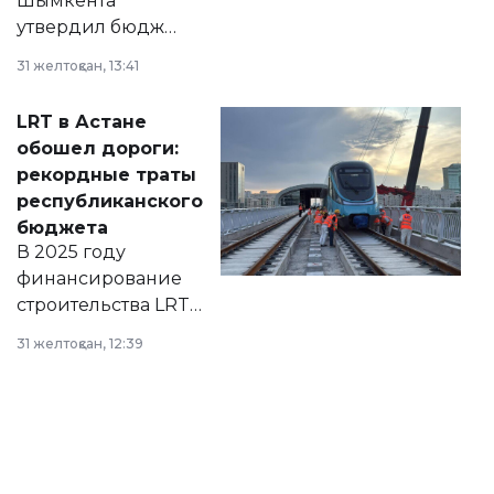
Шымкента
утвердил бюджет
города на 2026–
31 желтоқсан, 13:41
2028 годы.
Соответствующий
LRT в Астане
документ
обошел дороги:
появился в базе
рекордные траты
нормативных
республиканского
правовых актов и
бюджета
на сайте маслихат
В 2025 году
города.
финансирование
строительства LRT
в Астане из
31 желтоқсан, 12:39
республиканского
бюджета достигло
рекордных
объемов.