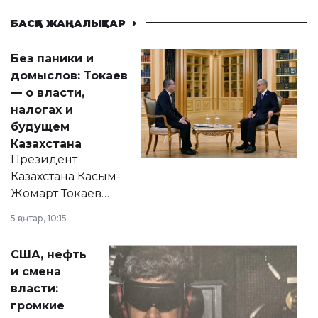
БАСҚА ЖАҢАЛЫҚТАР
Без паники и
домыслов: Токаев
— о власти,
налогах и
будущем
Казахстана
Президент
Казахстана Касым-
Жомарт Токаев
прокомментировал
5 қаңтар, 10:15
сразу несколько
актуальных тем —
США, нефть
от слухов о
и смена
политических
власти:
реформах до
громкие
вопросов армии,