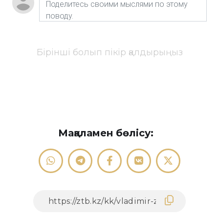
Бірінші болып пікір қалдырыңыз
Мақаламен бөлісу: