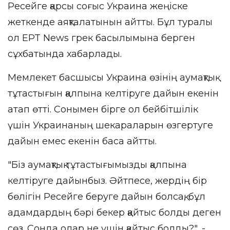
Ресейге қарсы соғыс Украина жеңіске
жеткенде аяқталатынын айтты. Бұл туралы
ол EPT News грек басылымына берген
сұхбатында хабарлады.
Мемлекет басшысы Украина өзінің аумақтық
тұтастығын қалпына келтіруге дайын екенін
атап өтті. Сонымен бірге ол бейбітшілік
үшін Украинаның шекараларын өзгертуге
дайын емес екенін баса айтты.
"Біз аумақтық тұтастығымызды қалпына
келтіруге дайынбыз. Әйтпесе, жердің бір
бөлігін Ресейге беруге дайын болсақ, бұл
адамдардың бәрі бекер қайтыс болды деген
сөз. Сонда олар не үшін қайтыс болды?", -