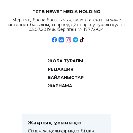
“ZTB NEWS” MEDIA HOLDING
Мерзімді баспа басылымын, ақпарат агенттігін және
интернет-басылымды тіркеу, қайта тіркеу туралы куәлік
03.07.2019 ж. берілген № 17772-СИ.
ЖОБА ТУРАЛЫ
РЕДАКЦИЯ
БАЙЛАНЫСТАР
ЖАРНАМА
Жаңалық ұсыныңыз
Сіздің жаңалықтарыңыз біздің