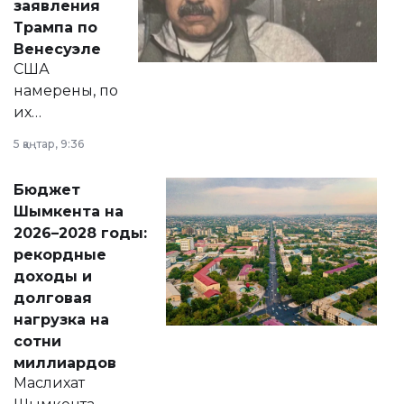
заявления
экономики и
Трампа по
личного здоровья.
Венесуэле
США
намерены, по
их
утверждению,
5 қаңтар, 9:36
принести
свободу
Бюджет
народу
Шымкента на
Венесуэлы.
2026–2028 годы:
рекордные
доходы и
долговая
нагрузка на
сотни
миллиардов
Маслихат