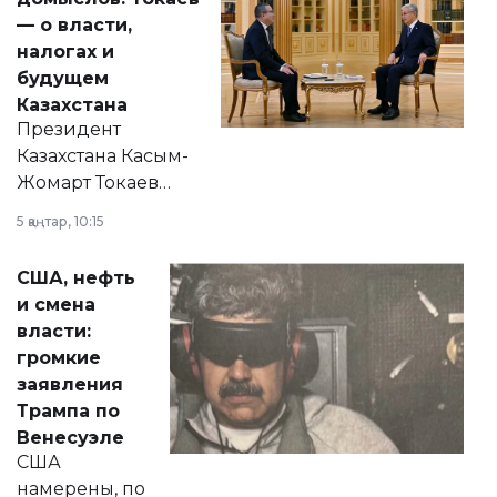
— о власти,
налогах и
будущем
Казахстана
Президент
Казахстана Касым-
Жомарт Токаев
прокомментировал
5 қаңтар, 10:15
сразу несколько
актуальных тем —
США, нефть
от слухов о
и смена
политических
власти:
реформах до
громкие
вопросов армии,
заявления
экономики и
Трампа по
личного здоровья.
Венесуэле
США
намерены, по