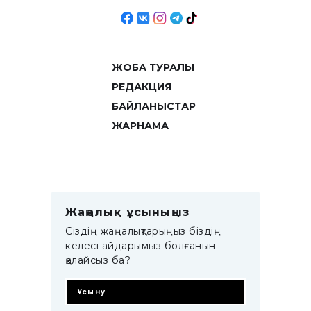
ЖОБА ТУРАЛЫ
РЕДАКЦИЯ
БАЙЛАНЫСТАР
ЖАРНАМА
Жаңалық ұсыныңыз
Сіздің жаңалықтарыңыз біздің
келесі айдарымыз болғанын
қалайсыз ба?
Ұсыну