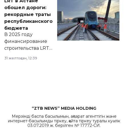
LRT в Астане
документ
обошел дороги:
появился в базе
рекордные траты
нормативных
республиканского
правовых актов и
бюджета
на сайте маслихат
В 2025 году
города.
финансирование
строительства LRT
в Астане из
31 желтоқсан, 12:39
республиканского
бюджета достигло
рекордных
объемов.
“ZTB NEWS” MEDIA HOLDING
Мерзімді баспа басылымын, ақпарат агенттігін және
интернет-басылымды тіркеу, қайта тіркеу туралы куәлік
03.07.2019 ж. берілген № 17772-СИ.