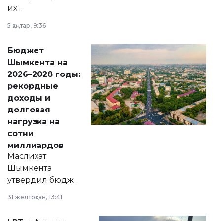
их
утверждению,
5 қаңтар, 9:36
принести
свободу
Бюджет
народу
Шымкента на
Венесуэлы.
2026–2028 годы:
рекордные
доходы и
долговая
нагрузка на
сотни
миллиардов
Маслихат
Шымкента
утвердил бюджет
города на 2026–
31 желтоқсан, 13:41
2028 годы.
Соответствующий