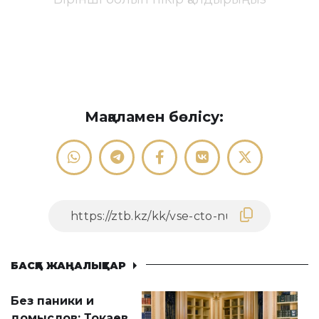
Мақаламен бөлісу:
БАСҚА ЖАҢАЛЫҚТАР
Без паники и
домыслов: Токаев