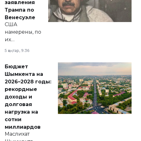
заявления
экономики и
Трампа по
личного здоровья.
Венесуэле
США
намерены, по
их
утверждению,
5 қаңтар, 9:36
принести
свободу
Бюджет
народу
Шымкента на
Венесуэлы.
2026–2028 годы:
рекордные
доходы и
долговая
нагрузка на
сотни
миллиардов
Маслихат