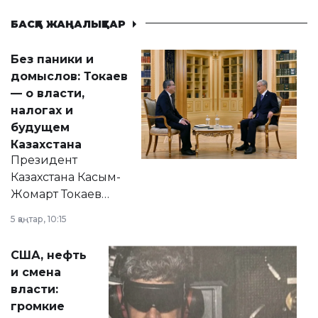
БАСҚА ЖАҢАЛЫҚТАР
Без паники и
домыслов: Токаев
— о власти,
налогах и
будущем
Казахстана
Президент
Казахстана Касым-
Жомарт Токаев
прокомментировал
5 қаңтар, 10:15
сразу несколько
актуальных тем —
США, нефть
от слухов о
и смена
политических
власти:
реформах до
громкие
вопросов армии,