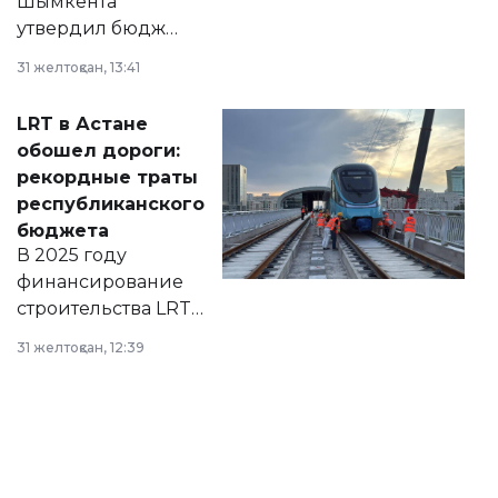
Шымкента
утвердил бюджет
города на 2026–
31 желтоқсан, 13:41
2028 годы.
Соответствующий
LRT в Астане
документ
обошел дороги:
появился в базе
рекордные траты
нормативных
республиканского
правовых актов и
бюджета
на сайте маслихат
В 2025 году
города.
финансирование
строительства LRT
в Астане из
31 желтоқсан, 12:39
республиканского
бюджета достигло
рекордных
объемов.