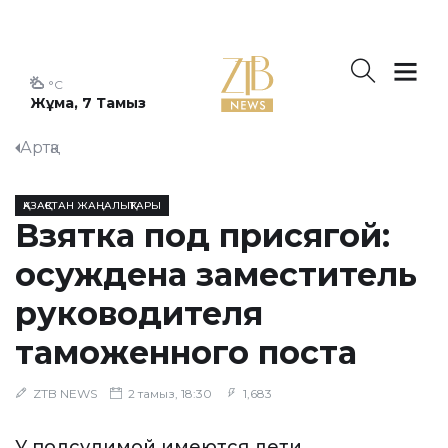
°C
Жұма, 7 Тамыз
Артқа
ҚАЗАҚСТАН ЖАҢАЛЫҚТАРЫ
Взятка под присягой:
осуждена заместитель
руководителя
таможенного поста
ZTB NEWS
2 тамыз, 18:30
1,683
У подсудимой имеются дети