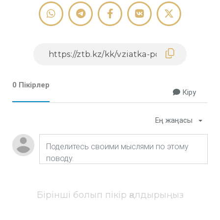
0 Пікірлер
Кіру
Ең жаңасы
Бірінші болып пікір қалдырыңыз