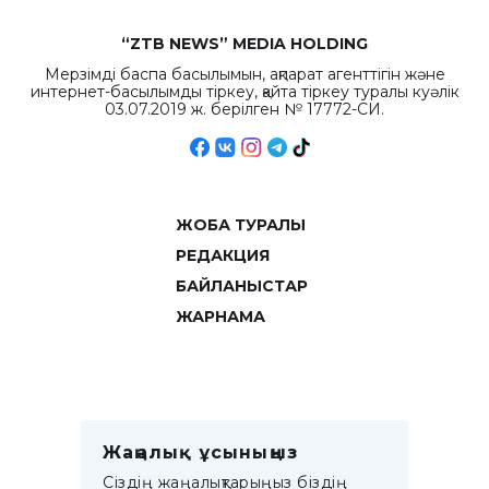
“ZTB NEWS” MEDIA HOLDING
Мерзімді баспа басылымын, ақпарат агенттігін және
интернет-басылымды тіркеу, қайта тіркеу туралы куәлік
03.07.2019 ж. берілген № 17772-СИ.
ЖОБА ТУРАЛЫ
РЕДАКЦИЯ
БАЙЛАНЫСТАР
ЖАРНАМА
Жаңалық ұсыныңыз
Сіздің жаңалықтарыңыз біздің