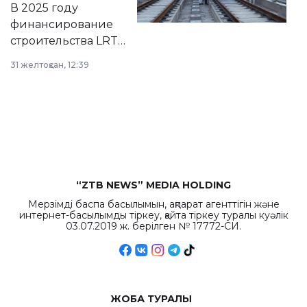
В 2025 году
города.
финансирование
строительства LRT
в Астане из
31 желтоқсан, 12:39
республиканского
бюджета достигло
рекордных
объемов.
“ZTB NEWS” MEDIA HOLDING
Мерзімді баспа басылымын, ақпарат агенттігін және
интернет-басылымды тіркеу, қайта тіркеу туралы куәлік
03.07.2019 ж. берілген № 17772-СИ.
ЖОБА ТУРАЛЫ