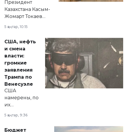
Президент
Казахстана Касым-
Жомарт Токаев
прокомментировал
5 қаңтар, 10:15
сразу несколько
актуальных тем —
США, нефть
от слухов о
и смена
политических
власти:
реформах до
громкие
вопросов армии,
заявления
экономики и
Трампа по
личного здоровья.
Венесуэле
США
намерены, по
их
утверждению,
5 қаңтар, 9:36
принести
свободу
Бюджет