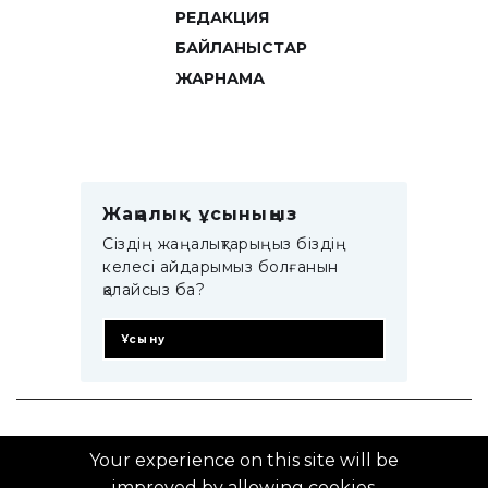
РЕДАКЦИЯ
БАЙЛАНЫСТАР
ЖАРНАМА
Жаңалық ұсыныңыз
Сіздің жаңалықтарыңыз біздің
келесі айдарымыз болғанын
қалайсыз ба?
Ұсыну
© 2014–2025 ZTB.KZ
Your experience on this site will be
improved by allowing cookies.