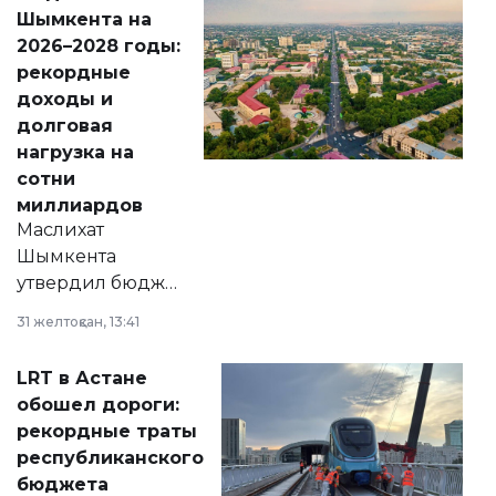
народу
Шымкента на
Венесуэлы.
2026–2028 годы:
рекордные
доходы и
долговая
нагрузка на
сотни
миллиардов
Маслихат
Шымкента
утвердил бюджет
города на 2026–
31 желтоқсан, 13:41
2028 годы.
Соответствующий
LRT в Астане
документ
обошел дороги:
появился в базе
рекордные траты
нормативных
республиканского
правовых актов и
бюджета
на сайте маслихат