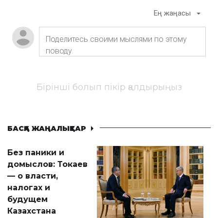
Ең жаңасы
Бірінші болып пікір қалдырыңыз
БАСҚА ЖАҢАЛЫҚТАР
Без паники и
домыслов: Токаев
— о власти,
налогах и
будущем
Казахстана