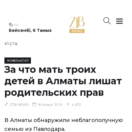
°C
Бейсенбі, 6 Тамыз
Артқа
ЖАҢАЛЫҚТАР
За что мать троих
детей в Алматы лишат
родительских прав
ZTB NEWS
16 тамыз, 19:10
4,472
В Алматы обнаружили неблагополучную
семью из Павлодара.