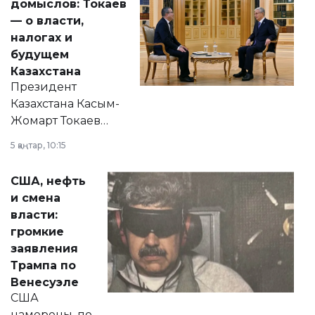
домыслов: Токаев
— о власти,
налогах и
будущем
Казахстана
Президент
Казахстана Касым-
Жомарт Токаев
прокомментировал
5 қаңтар, 10:15
сразу несколько
актуальных тем —
США, нефть
от слухов о
и смена
политических
власти:
реформах до
громкие
вопросов армии,
заявления
экономики и
Трампа по
личного здоровья.
Венесуэле
США
намерены, по