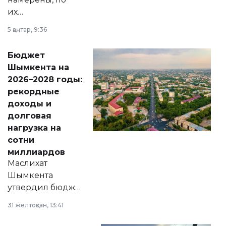
их
утверждению,
5 қаңтар, 9:36
принести
свободу
Бюджет
народу
Шымкента на
Венесуэлы.
2026–2028 годы:
рекордные
доходы и
долговая
нагрузка на
сотни
миллиардов
Маслихат
Шымкента
утвердил бюджет
города на 2026–
31 желтоқсан, 13:41
2028 годы.
Соответствующий