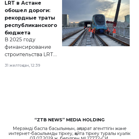
LRT в Астане
документ
обошел дороги:
появился в базе
рекордные траты
нормативных
республиканского
правовых актов и
бюджета
на сайте маслихат
В 2025 году
города.
финансирование
строительства LRT
в Астане из
31 желтоқсан, 12:39
республиканского
бюджета достигло
рекордных
объемов.
“ZTB NEWS” MEDIA HOLDING
Мерзімді баспа басылымын, ақпарат агенттігін және
интернет-басылымды тіркеу, қайта тіркеу туралы куәлік
03.07.2019 ж. берілген № 17772-СИ.