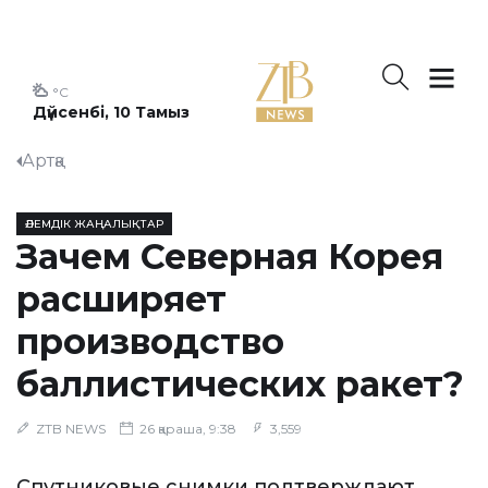
°C
Дүйсенбі, 10 Тамыз
Артқа
ӘЛЕМДІК ЖАҢАЛЫҚТАР
Зачем Северная Корея
расширяет
производство
баллистических ракет?
ZTB NEWS
26 қараша, 9:38
3,559
Спутниковые снимки подтверждают