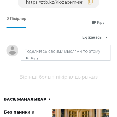
0 Пікірлер
Кіру
Ең жаңасы
Бірінші болып пікір қалдырыңыз
БАСҚА ЖАҢАЛЫҚТАР
Без паники и