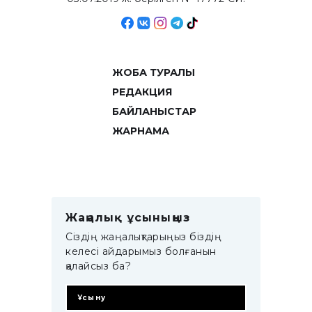
ЖОБА ТУРАЛЫ
РЕДАКЦИЯ
БАЙЛАНЫСТАР
ЖАРНАМА
Жаңалық ұсыныңыз
Сіздің жаңалықтарыңыз біздің
келесі айдарымыз болғанын
қалайсыз ба?
Ұсыну