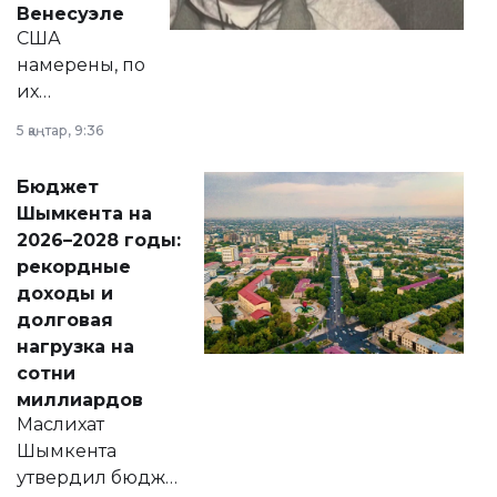
Венесуэле
США
намерены, по
их
утверждению,
5 қаңтар, 9:36
принести
свободу
Бюджет
народу
Шымкента на
Венесуэлы.
2026–2028 годы:
рекордные
доходы и
долговая
нагрузка на
сотни
миллиардов
Маслихат
Шымкента
утвердил бюджет