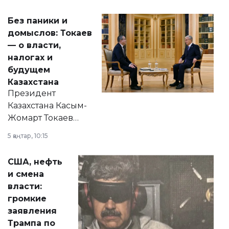
Без паники и
домыслов: Токаев
— о власти,
налогах и
будущем
Казахстана
Президент
Казахстана Касым-
Жомарт Токаев
прокомментировал
5 қаңтар, 10:15
сразу несколько
актуальных тем —
США, нефть
от слухов о
и смена
политических
власти:
реформах до
громкие
вопросов армии,
заявления
экономики и
Трампа по
личного здоровья.