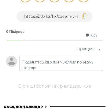
0 Пікірлер
Кіру
Ең жаңасы
Бірінші болып пікір қалдырыңыз
БАСҚА ЖАҢАЛЫҚТАР