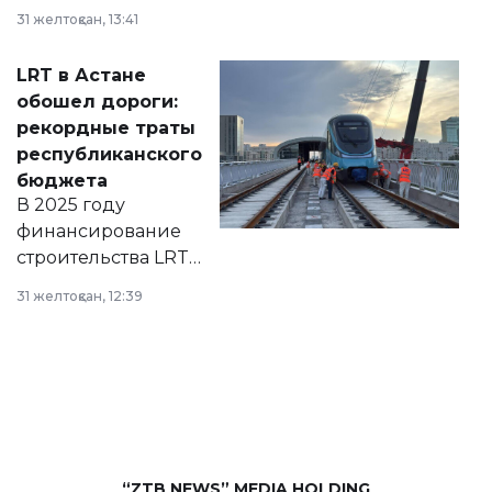
города на 2026–
31 желтоқсан, 13:41
2028 годы.
Соответствующий
LRT в Астане
документ
обошел дороги:
появился в базе
рекордные траты
нормативных
республиканского
правовых актов и
бюджета
на сайте маслихат
В 2025 году
города.
финансирование
строительства LRT
в Астане из
31 желтоқсан, 12:39
республиканского
бюджета достигло
рекордных
объемов.
“ZTB NEWS” MEDIA HOLDING