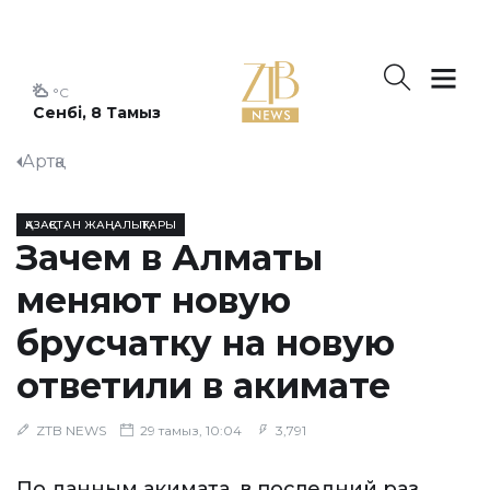
°C
Сенбі, 8 Тамыз
Артқа
ҚАЗАҚСТАН ЖАҢАЛЫҚТАРЫ
Зачем в Алматы
меняют новую
брусчатку на новую
ответили в акимате
ZTB NEWS
29 тамыз, 10:04
3,791
По данным акимата, в последний раз