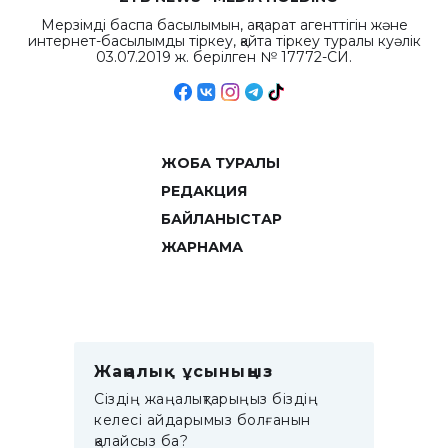
Мерзімді баспа басылымын, ақпарат агенттігін және
интернет-басылымды тіркеу, қайта тіркеу туралы куәлік
03.07.2019 ж. берілген № 17772-СИ.
ЖОБА ТУРАЛЫ
РЕДАКЦИЯ
БАЙЛАНЫСТАР
ЖАРНАМА
Жаңалық ұсыныңыз
Сіздің жаңалықтарыңыз біздің
келесі айдарымыз болғанын
қалайсыз ба?