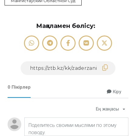
Мангистауский Областной Суд
Мақаламен бөлісу:
0 Пікірлер
Кіру
Ең жаңасы