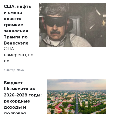
актуальных тем —
США, нефть
от слухов о
и смена
политических
власти:
реформах до
громкие
вопросов армии,
заявления
экономики и
Трампа по
личного здоровья.
Венесуэле
США
намерены, по
их
утверждению,
5 қаңтар, 9:36
принести
свободу
Бюджет
народу
Шымкента на
Венесуэлы.
2026–2028 годы:
рекордные
доходы и
долговая