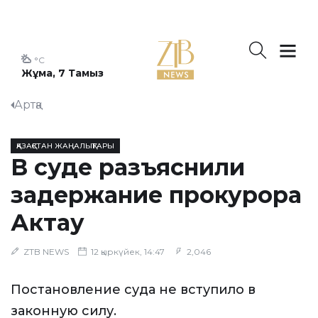
°C
Жұма, 7 Тамыз
Артқа
ҚАЗАҚСТАН ЖАҢАЛЫҚТАРЫ
В суде разъяснили
задержание прокурора
Актау
ZTB NEWS
12 қыркүйек, 14:47
2,046
Постановление суда не вступило в
законную силу.