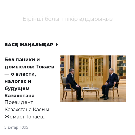
Бірінші болып пікір қалдырыңыз
БАСҚА ЖАҢАЛЫҚТАР
Без паники и
домыслов: Токаев
— о власти,
налогах и
будущем
Казахстана
Президент
Казахстана Касым-
Жомарт Токаев
прокомментировал
5 қаңтар, 10:15
сразу несколько