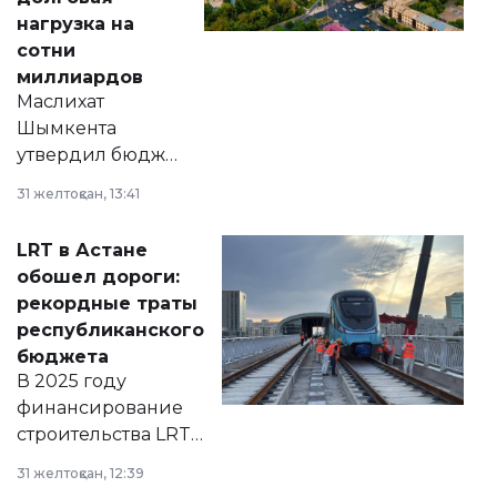
нагрузка на
сотни
миллиардов
Маслихат
Шымкента
утвердил бюджет
города на 2026–
31 желтоқсан, 13:41
2028 годы.
Соответствующий
LRT в Астане
документ
обошел дороги:
появился в базе
рекордные траты
нормативных
республиканского
правовых актов и
бюджета
на сайте маслихат
В 2025 году
города.
финансирование
строительства LRT
в Астане из
31 желтоқсан, 12:39
республиканского