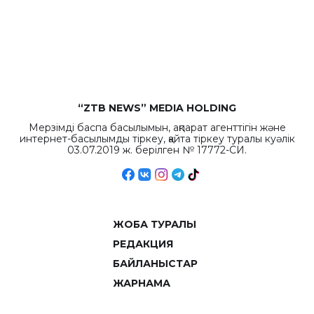
бюджета достигло
рекордных
объемов.
“ZTB NEWS” MEDIA HOLDING
Мерзімді баспа басылымын, ақпарат агенттігін және
интернет-басылымды тіркеу, қайта тіркеу туралы куәлік
03.07.2019 ж. берілген № 17772-СИ.
ЖОБА ТУРАЛЫ
РЕДАКЦИЯ
БАЙЛАНЫСТАР
ЖАРНАМА