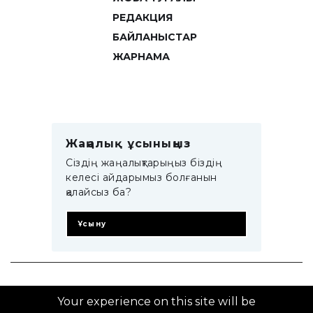
РЕДАКЦИЯ
БАЙЛАНЫСТАР
ЖАРНАМА
Жаңалық ұсыныңыз
Сіздің жаңалықтарыңыз біздің
келесі айдарымыз болғанын
қалайсыз ба?
Ұсыну
© 2014–2025 ZTB.KZ
Your experience on this site will be