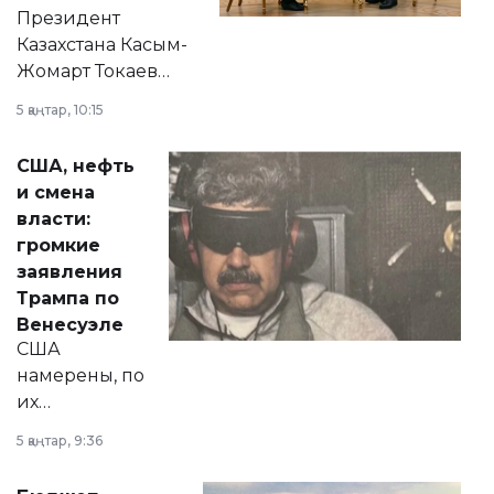
Президент
Казахстана Касым-
Жомарт Токаев
прокомментировал
5 қаңтар, 10:15
сразу несколько
актуальных тем —
США, нефть
от слухов о
и смена
политических
власти:
реформах до
громкие
вопросов армии,
заявления
экономики и
Трампа по
личного здоровья.
Венесуэле
США
намерены, по
их
утверждению,
5 қаңтар, 9:36
принести
свободу