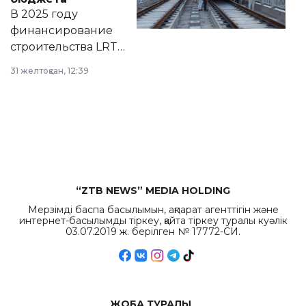
на сайте маслихат
В 2025 году
города.
финансирование
строительства LRT
в Астане из
31 желтоқсан, 12:39
республиканского
бюджета достигло
рекордных
объемов.
“ZTB NEWS” MEDIA HOLDING
Мерзімді баспа басылымын, ақпарат агенттігін және
интернет-басылымды тіркеу, қайта тіркеу туралы куәлік
03.07.2019 ж. берілген № 17772-СИ.
ЖОБА ТУРАЛЫ