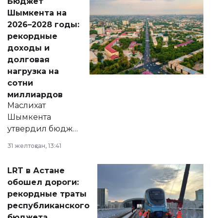
Бюджет
народу
Шымкента на
Венесуэлы.
2026–2028 годы:
рекордные
доходы и
долговая
нагрузка на
сотни
миллиардов
Маслихат
Шымкента
утвердил бюджет
города на 2026–
31 желтоқсан, 13:41
2028 годы.
Соответствующий
LRT в Астане
документ
обошел дороги:
появился в базе
рекордные траты
нормативных
республиканского
правовых актов и
бюджета