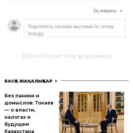
Ең жаңасы
Бірінші болып пікір қалдырыңыз
БАСҚА ЖАҢАЛЫҚТАР
Без паники и
домыслов: Токаев
— о власти,
налогах и
будущем
Казахстана