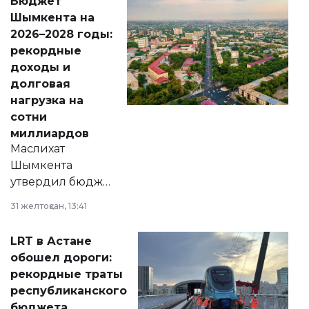
Бюджет
народу
Шымкента на
Венесуэлы.
2026–2028 годы:
рекордные
доходы и
долговая
нагрузка на
сотни
миллиардов
Маслихат
Шымкента
утвердил бюджет
города на 2026–
31 желтоқсан, 13:41
2028 годы.
Соответствующий
LRT в Астане
документ
обошел дороги:
появился в базе
рекордные траты
нормативных
республиканского
правовых актов и
бюджета