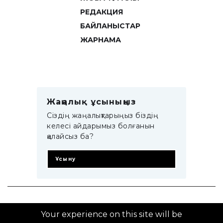
РЕДАКЦИЯ
БАЙЛАНЫСТАР
ЖАРНАМА
Жаңалық ұсыныңыз
Сіздің жаңалықтарыңыз біздің
келесі айдарымыз болғанын
қалайсыз ба?
Ұсыну
© 2014–2025 ZTB.KZ
Your experience on this site will be