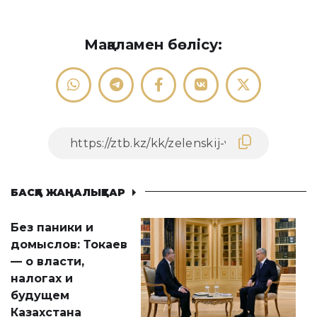
Мақаламен бөлісу:
БАСҚА ЖАҢАЛЫҚТАР
Без паники и
домыслов: Токаев
— о власти,
налогах и
будущем
Казахстана