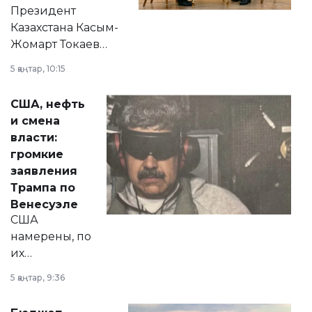
Президент
Казахстана Касым-
Жомарт Токаев
прокомментировал
5 қаңтар, 10:15
сразу несколько
актуальных тем —
США, нефть
от слухов о
и смена
политических
власти:
реформах до
громкие
вопросов армии,
заявления
экономики и
Трампа по
личного здоровья.
Венесуэле
США
намерены, по
их
утверждению,
5 қаңтар, 9:36
принести
свободу