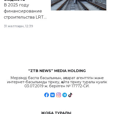
на сайте маслихат
В 2025 году
города.
финансирование
строительства LRT
в Астане из
31 желтоқсан, 12:39
республиканского
бюджета достигло
рекордных
объемов.
“ZTB NEWS” MEDIA HOLDING
Мерзімді баспа басылымын, ақпарат агенттігін және
интернет-басылымды тіркеу, қайта тіркеу туралы куәлік
03.07.2019 ж. берілген № 17772-СИ.
ЖОБА ТУРАЛЫ