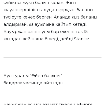
сүйіктісі жүкті болып қалған. Жігіт
жауапкершілікті алудан қорқып, баланы
түсіруге кеңес берген. Алайда қыз баланы
алдырмай, өз ауылына қайтып кетеді.
Бауыржан өзінің ұлы бар екенін тек 15
жылдан кейін ғана біледі, дейді
Stan.kz
.
Бұл туралы “Әйел бақыты”
бағдарламасында айтылды.
Бауыржан есімді азамат тікелей эфирге