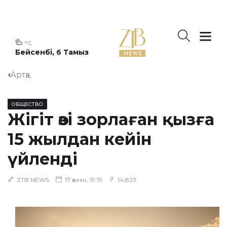
°C
Бейсенбі, 6 Тамыз
Артқа
ОБЩЕСТВО
Жігіт өзі зорлаған қызға
15 жылдан кейін
үйленді
ZTB NEWS
17 қазан, 19:15
14,823