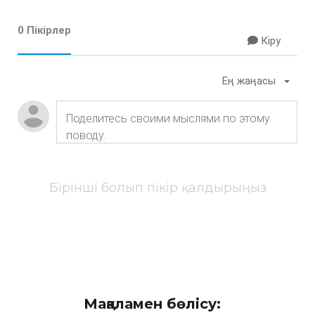
0 Пікірлер
Кіру
Ең жаңасы
Бірінші болып пікір қалдырыңыз
Мақаламен бөлісу: