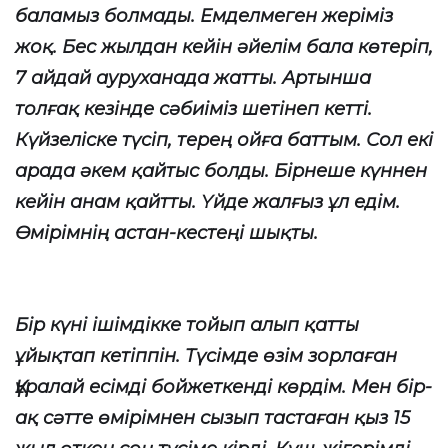
баламыз болмады. Емделмеген жеріміз
жоқ. Бес жылдан кейін әйелім бала көтеріп,
7 айдай ауруханада жатты. Артынша
толғақ кезінде сәбиіміз шетінеп кетті.
Күйзеліске түсіп, терең ойға баттым. Сол екі
арада әкем қайтыс болды. Бірнеше күннен
кейін анам қайтты. Үйде жалғыз ұл едім.
Өмірімнің астан-кестеңі шықты.
Бір күні ішімдікке тойып алып қатты
ұйықтап кетіппін. Түсімде өзім зорлаған
Құралай есімді бойжеткенді көрдім. Мен бір-
ақ сәтте өмірімнен сызып тастаған қыз 15