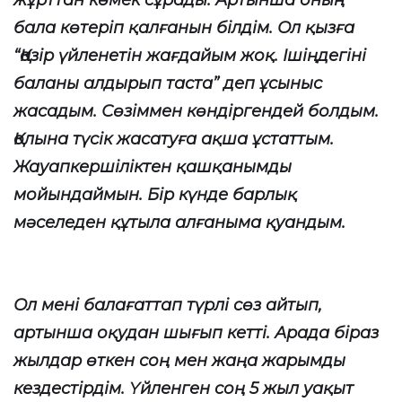
жұрттан көмек сұрады. Артынша оның
бала көтеріп қалғанын білдім. Ол қызға
“Қазір үйленетін жағдайым жоқ. Ішіңдегіні
баланы алдырып таста” деп ұсыныс
жасадым. Сөзіммен көндіргендей болдым.
Қолына түсік жасатуға ақша ұстаттым.
Жауапкершіліктен қашқанымды
мойындаймын. Бір күнде барлық
мәселеден құтыла алғаныма қуандым.
Ол мені балағаттап түрлі сөз айтып,
артынша оқудан шығып кетті. Арада біраз
жылдар өткен соң мен жаңа жарымды
кездестірдім. Үйленген соң 5 жыл уақыт