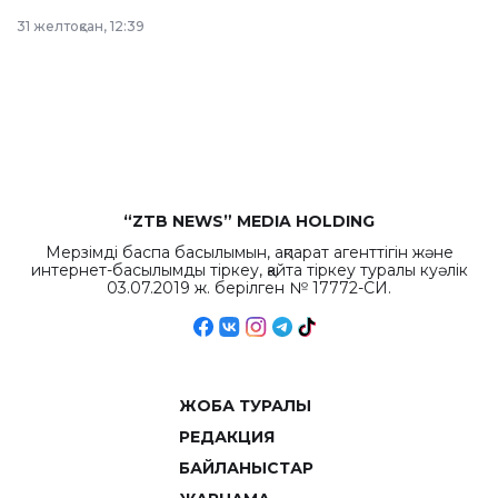
в Астане из
31 желтоқсан, 12:39
республиканского
бюджета достигло
рекордных
объемов.
“ZTB NEWS” MEDIA HOLDING
Мерзімді баспа басылымын, ақпарат агенттігін және
интернет-басылымды тіркеу, қайта тіркеу туралы куәлік
03.07.2019 ж. берілген № 17772-СИ.
ЖОБА ТУРАЛЫ
РЕДАКЦИЯ
БАЙЛАНЫСТАР