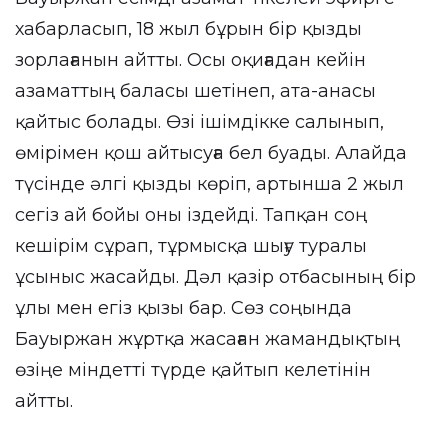
хабарласып, 18 жыл бұрын бір қызды
зорлағанын айтты. Осы оқиғадан кейін
азаматтың баласы шетінеп, ата-анасы
қайтыс болады. Өзі ішімдікке салынып,
өмірімен қош айтысуға бел буады. Алайда
түсінде әлгі қызды көріп, артынша 2 жыл
сегіз ай бойы оны іздейді. Тапқан соң
кешірім сұрап, тұрмысқа шығу туралы
ұсыныс жасайды. Дәл қазір отбасының бір
ұлы мен егіз қызы бар. Сөз соңында
Бауыржан жұртқа жасаған жамандықтың
өзіңе міндетті түрде қайтып келетінін
айтты.