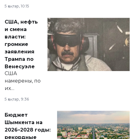
прокомментировал
5 қаңтар, 10:15
сразу несколько
актуальных тем —
США, нефть
от слухов о
и смена
политических
власти:
реформах до
громкие
вопросов армии,
заявления
экономики и
Трампа по
личного здоровья.
Венесуэле
США
намерены, по
их
утверждению,
5 қаңтар, 9:36
принести
свободу
Бюджет
народу
Шымкента на
Венесуэлы.
2026–2028 годы:
рекордные