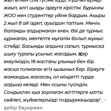
жыл өткен соң түсіме кірді. Күш-жігерімді
жиып, әлгі қызды іздеуге кірістім. Бұрынғы
ЖОО мен студенттер үйіне бардым. Ақыры
2 жыл 8 ай іздеп, ауылдан таптым. Менің
баламды алдырмаған екен. Өзі де тұрмыс
құрмаған, мектепте мұғалім болып жұмыс
істейді. Басымды алдына салып, тұрмысқа
шығу туралы ұсыныс жасадым. Қазір
екеуіміздің 18 жастағы ұлымыз бен бір
жасқа толмаған егіз қызымыз бар. Біреуге
жамандық жасасаң, ол міндетті түрде
алдыңа келеді. Мен осыны түсіндім.
Сондықтан қыз зорлаған жігіттерге қатты
сөйлеп, жүйкелеріңізді тоздырмаңыздар
”, –
дейді Бауыржан.