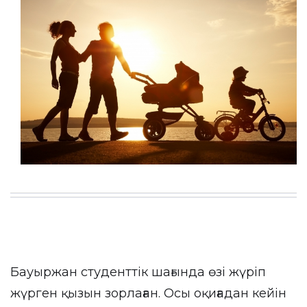
Бауыржан студенттік шағында өзі жүріп
жүрген қызын зорлаған. Осы оқиғадан кейін