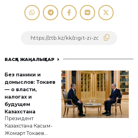
БАСҚА ЖАҢАЛЫҚТАР
Без паники и
домыслов: Токаев
— о власти,
налогах и
будущем
Казахстана
Президент
Казахстана Касым-
Жомарт Токаев