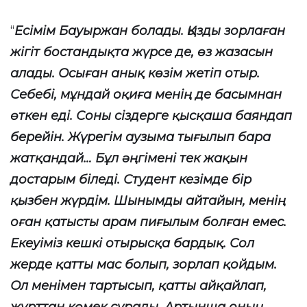
“
Есімім Бауыржан болады. Қызды зорлаған
жігіт бостандықта жүрсе де, өз жазасын
алады. Осыған анық көзім жетіп отыр.
Себебі, мұндай оқиға менің де басымнан
өткен еді. Соны сіздерге қысқаша баяндап
берейін. Жүрегім аузыма тығылып бара
жатқандай… Бұл әңгімені тек жақын
достарым біледі. Студент кезімде бір
қызбен жүрдім. Шынымды айтайын, менің
оған қатысты арам пиғылым болған емес.
Екеуіміз кешкі отырысқа бардық. Сол
жерде қатты мас болып, зорлап қойдым.
Ол менімен тартысып, қатты айқайлап,