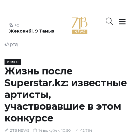
°C
Жексенбі, 9 Тамыз
Артқа
ВИДЕО
Жизнь после
Superstar.kz: известные
артисты,
участвовавшие в этом
конкурсе
ZTB NEWS
14 қыркүйек, 10:50
42,764