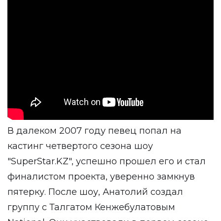
В далеком 2007 году певец попал на
кастинг четвертого сезона шоу
"SuperStar.KZ", успешно прошел его и стал
финалистом проекта, уверенно замкнув
пятерку. После шоу, Анатолий создал
группу с Талгатом Кенжебулатовым