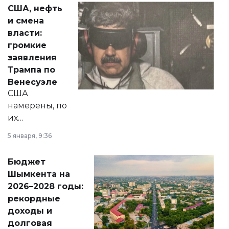
актуальных тем —
США, нефть
от слухов о
и смена
политических
власти:
реформах до
громкие
вопросов армии,
заявления
экономики и
Трампа по
личного здоровья.
Венесуэле
США
намерены, по
их
утверждению,
5 января, 9:36
принести
свободу
Бюджет
народу
Шымкента на
Венесуэлы.
2026–2028 годы:
рекордные
доходы и
долговая