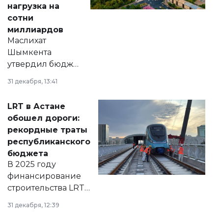
нагрузка на
сотни
миллиардов
Маслихат
Шымкента
утвердил бюджет
города на 2026–
31 декабря, 13:41
2028 годы.
Соответствующий
LRT в Астане
документ
обошел дороги:
появился в базе
рекордные траты
нормативных
республиканского
правовых актов и
бюджета
на сайте маслихат
В 2025 году
города.
финансирование
строительства LRT
в Астане из
31 декабря, 12:39
республиканского