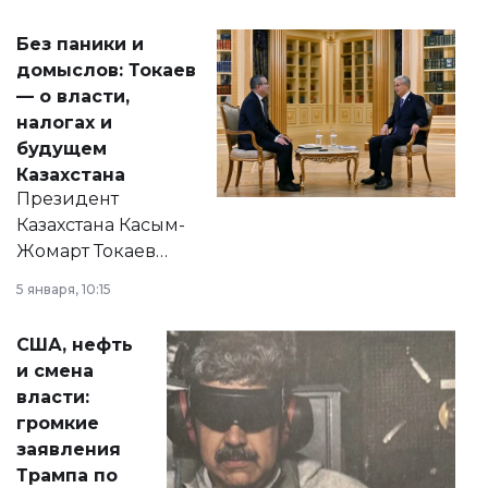
Без паники и
домыслов: Токаев
— о власти,
налогах и
будущем
Казахстана
Президент
Казахстана Касым-
Жомарт Токаев
прокомментировал
5 января, 10:15
сразу несколько
актуальных тем —
США, нефть
от слухов о
и смена
политических
власти:
реформах до
громкие
вопросов армии,
заявления
экономики и
Трампа по
личного здоровья.