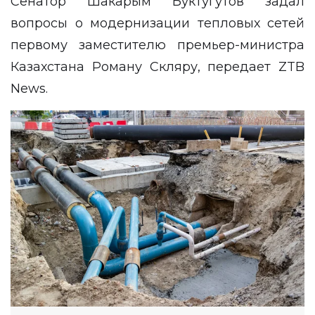
Сенатор Шакарым Буктугутов задал
вопросы о модернизации тепловых сетей
первому заместителю премьер-министра
Казахстана Роману Скляру, передает
ZTB
News
.