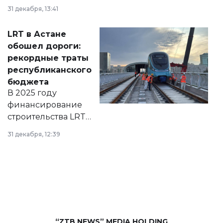
города на 2026–
31 декабря, 13:41
2028 годы.
Соответствующий
LRT в Астане
документ
обошел дороги:
появился в базе
рекордные траты
нормативных
республиканского
правовых актов и
бюджета
на сайте маслихат
В 2025 году
города.
финансирование
строительства LRT
в Астане из
31 декабря, 12:39
республиканского
бюджета достигло
рекордных
объемов.
“ZTB NEWS” MEDIA HOLDING