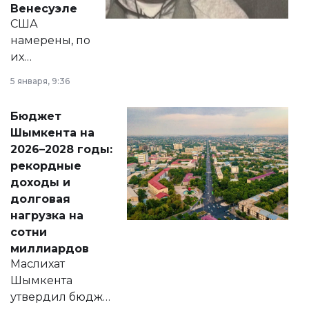
Венесуэле
США
намерены, по
их
утверждению,
5 января, 9:36
принести
свободу
Бюджет
народу
Шымкента на
Венесуэлы.
2026–2028 годы:
рекордные
доходы и
долговая
нагрузка на
сотни
миллиардов
Маслихат
Шымкента
утвердил бюджет