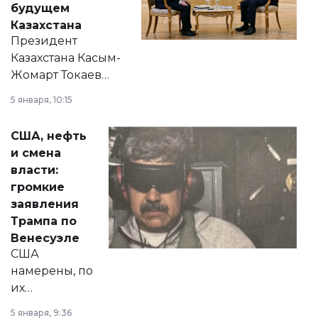
будущем
Казахстана
Президент
Казахстана Касым-
Жомарт Токаев
прокомментировал
5 января, 10:15
сразу несколько
актуальных тем —
США, нефть
от слухов о
и смена
политических
власти:
реформах до
громкие
вопросов армии,
заявления
экономики и
Трампа по
личного здоровья.
Венесуэле
США
намерены, по
их
утверждению,
5 января, 9:36