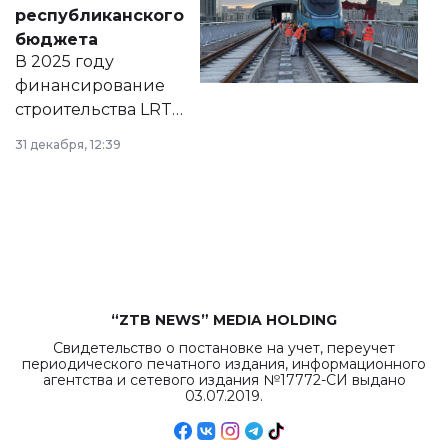
нормативных
республиканского
правовых актов и
бюджета
на сайте маслихат
В 2025 году
города.
финансирование
строительства LRT
в Астане из
31 декабря, 12:39
республиканского
бюджета достигло
рекордных
объемов.
“ZTB NEWS” MEDIA HOLDING
Свидетельство о постановке на учет, переучет
периодического печатного издания, информационного
агентства и сетевого издания №17772-СИ выдано
03.07.2019.