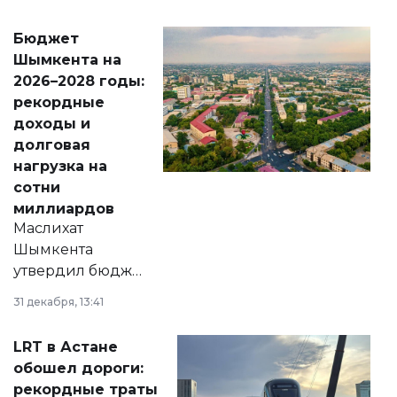
принести
свободу
Бюджет
народу
Шымкента на
Венесуэлы.
2026–2028 годы:
рекордные
доходы и
долговая
нагрузка на
сотни
миллиардов
Маслихат
Шымкента
утвердил бюджет
города на 2026–
31 декабря, 13:41
2028 годы.
Соответствующий
LRT в Астане
документ
обошел дороги:
появился в базе
рекордные траты