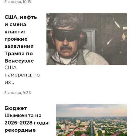
5 января, 10:15
сразу несколько
актуальных тем —
США, нефть
от слухов о
и смена
политических
власти:
реформах до
громкие
вопросов армии,
заявления
экономики и
Трампа по
личного здоровья.
Венесуэле
США
намерены, по
их
утверждению,
5 января, 9:36
принести
свободу
Бюджет
народу
Шымкента на
Венесуэлы.
2026–2028 годы:
рекордные