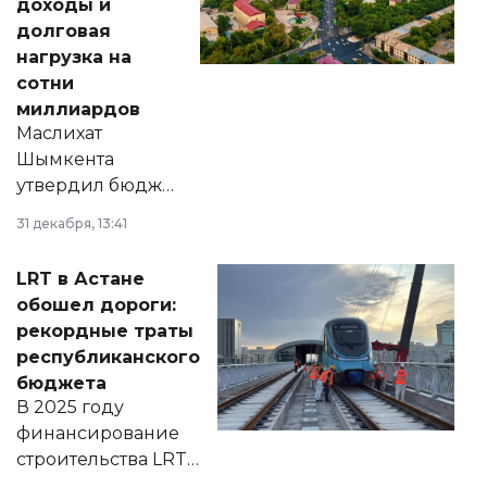
доходы и
долговая
нагрузка на
сотни
миллиардов
Маслихат
Шымкента
утвердил бюджет
города на 2026–
31 декабря, 13:41
2028 годы.
Соответствующий
LRT в Астане
документ
обошел дороги:
появился в базе
рекордные траты
нормативных
республиканского
правовых актов и
бюджета
на сайте маслихат
В 2025 году
города.
финансирование
строительства LRT
в Астане из