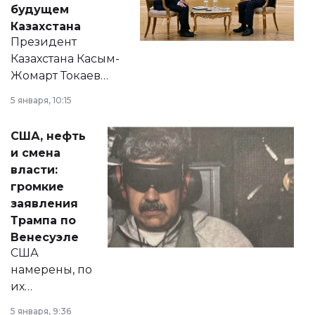
будущем
Казахстана
Президент
Казахстана Касым-
Жомарт Токаев
прокомментировал
5 января, 10:15
сразу несколько
актуальных тем —
США, нефть
от слухов о
и смена
политических
власти:
реформах до
громкие
вопросов армии,
заявления
экономики и
Трампа по
личного здоровья.
Венесуэле
США
намерены, по
их
утверждению,
5 января, 9:36