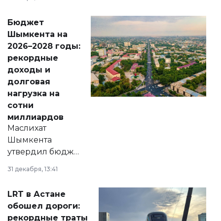
принести
свободу
Бюджет
народу
Шымкента на
Венесуэлы.
2026–2028 годы:
рекордные
доходы и
долговая
нагрузка на
сотни
миллиардов
Маслихат
Шымкента
утвердил бюджет
города на 2026–
31 декабря, 13:41
2028 годы.
Соответствующий
LRT в Астане
документ
обошел дороги:
появился в базе
рекордные траты