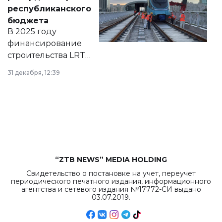
нормативных
республиканского
правовых актов и
бюджета
на сайте маслихат
В 2025 году
города.
финансирование
строительства LRT
в Астане из
31 декабря, 12:39
республиканского
бюджета достигло
рекордных
объемов.
“ZTB NEWS” MEDIA HOLDING
Свидетельство о постановке на учет, переучет
периодического печатного издания, информационного
агентства и сетевого издания №17772-СИ выдано
03.07.2019.