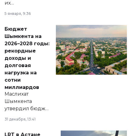
их
утверждению,
5 января, 9:36
принести
свободу
Бюджет
народу
Шымкента на
Венесуэлы.
2026–2028 годы:
рекордные
доходы и
долговая
нагрузка на
сотни
миллиардов
Маслихат
Шымкента
утвердил бюджет
города на 2026–
31 декабря, 13:41
2028 годы.
Соответствующий
LRT в Астане