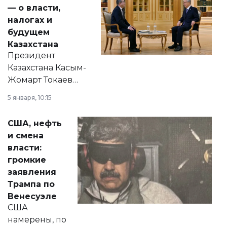
— о власти,
налогах и
будущем
Казахстана
Президент
Казахстана Касым-
Жомарт Токаев
прокомментировал
5 января, 10:15
сразу несколько
актуальных тем —
США, нефть
от слухов о
и смена
политических
власти:
реформах до
громкие
вопросов армии,
заявления
экономики и
Трампа по
личного здоровья.
Венесуэле
США
намерены, по