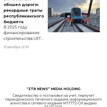
документ
обошел дороги:
появился в базе
рекордные траты
нормативных
республиканского
правовых актов и
бюджета
на сайте маслихат
В 2025 году
города.
финансирование
строительства LRT
в Астане из
31 декабря, 12:39
республиканского
бюджета достигло
рекордных
объемов.
“ZTB NEWS” MEDIA HOLDING
Свидетельство о постановке на учет, переучет
периодического печатного издания, информационного
агентства и сетевого издания №17772-СИ выдано