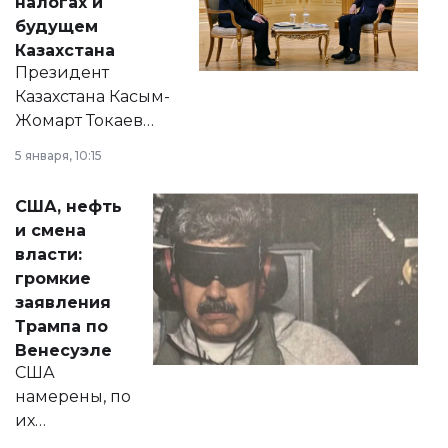
налогах и
будущем
Казахстана
Президент
Казахстана Касым-
Жомарт Токаев
прокомментировал
5 января, 10:15
сразу несколько
актуальных тем —
США, нефть
от слухов о
и смена
политических
власти:
реформах до
громкие
вопросов армии,
заявления
экономики и
Трампа по
личного здоровья.
Венесуэле
США
намерены, по
их
утверждению,