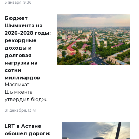
5 января, 9:36
принести
свободу
Бюджет
народу
Шымкента на
Венесуэлы.
2026–2028 годы:
рекордные
доходы и
долговая
нагрузка на
сотни
миллиардов
Маслихат
Шымкента
утвердил бюджет
города на 2026–
31 декабря, 13:41
2028 годы.
Соответствующий
LRT в Астане
документ
обошел дороги:
появился в базе