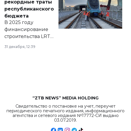
рекордные траты
нормативных
республиканского
правовых актов и
бюджета
на сайте маслихат
В 2025 году
города.
финансирование
строительства LRT
в Астане из
31 декабря, 12:39
республиканского
бюджета достигло
рекордных
объемов.
“ZTB NEWS” MEDIA HOLDING
Свидетельство о постановке на учет, переучет
периодического печатного издания, информационного
агентства и сетевого издания №17772-СИ выдано
03.07.2019.