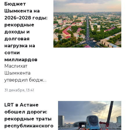
Бюджет
народу
Шымкента на
Венесуэлы.
2026–2028 годы:
рекордные
доходы и
долговая
нагрузка на
сотни
миллиардов
Маслихат
Шымкента
утвердил бюджет
города на 2026–
31 декабря, 13:41
2028 годы.
Соответствующий
LRT в Астане
документ
обошел дороги:
появился в базе
рекордные траты
нормативных
республиканского
правовых актов и