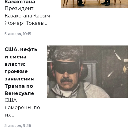
Казахстана
Президент
Казахстана Касым-
Жомарт Токаев
прокомментировал
5 января, 10:15
сразу несколько
актуальных тем —
США, нефть
от слухов о
и смена
политических
власти:
реформах до
громкие
вопросов армии,
заявления
экономики и
Трампа по
личного здоровья.
Венесуэле
США
намерены, по
их
утверждению,
5 января, 9:36
принести
свободу