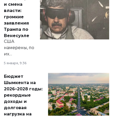
от слухов о
и смена
политических
власти:
реформах до
громкие
вопросов армии,
заявления
экономики и
Трампа по
личного здоровья.
Венесуэле
США
намерены, по
их
утверждению,
5 января, 9:36
принести
свободу
Бюджет
народу
Шымкента на
Венесуэлы.
2026–2028 годы:
рекордные
доходы и
долговая
нагрузка на