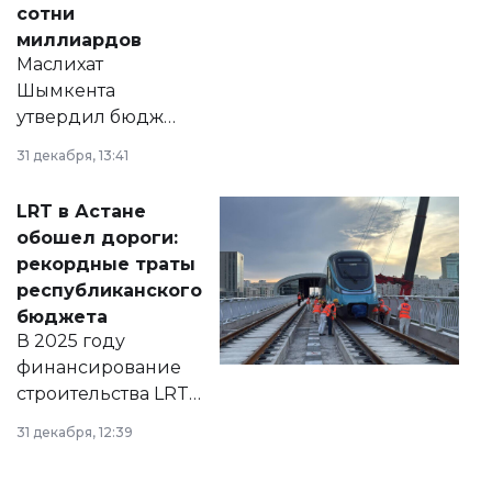
сотни
миллиардов
Маслихат
Шымкента
утвердил бюджет
города на 2026–
31 декабря, 13:41
2028 годы.
Соответствующий
LRT в Астане
документ
обошел дороги:
появился в базе
рекордные траты
нормативных
республиканского
правовых актов и
бюджета
на сайте маслихат
В 2025 году
города.
финансирование
строительства LRT
в Астане из
31 декабря, 12:39
республиканского
бюджета достигло