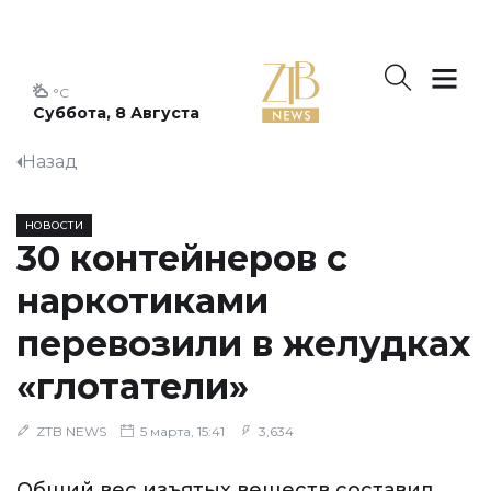
°C
Суббота, 8 Августа
Назад
НОВОСТИ
30 контейнеров с
наркотиками
перевозили в желудках
«глотатели»
ZTB NEWS
5 марта, 15:41
3,634
Общий вес изъятых веществ составил