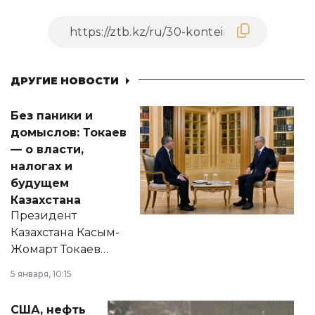
ДРУГИЕ НОВОСТИ
Без паники и
домыслов: Токаев
— о власти,
налогах и
будущем
Казахстана
Президент
Казахстана Касым-
Жомарт Токаев
прокомментировал
5 января, 10:15
сразу несколько
актуальных тем —
США, нефть