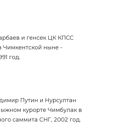
арбаев и генсек ЦК КПСС
в Чимкентской ныне -
91 год.
димир Путин и Нурсултан
лыжном курорте Чимбулак в
ого саммита СНГ, 2002 год.