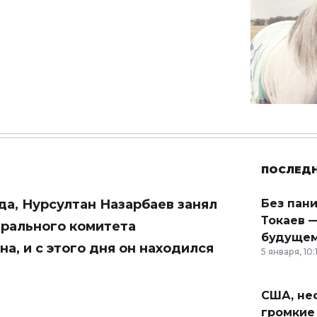
ПОСЛЕД
ода, Нурсултан Назарбаев занял
Без пан
Токаев —
трального комитета
будущем
а, и с этого дня он находился
5 января, 10:
США, неф
громкие