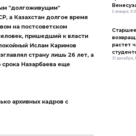
Венесуэ
мым "долгоживущим"
5 января, 9:
Р, а Казахстан долгое время
вом на постсоветском
Старшее
человек, пришедший к власти
возвраща
растет 
 покойный Ислам Каримов
студент
зглавлял страну лишь 26 лет, а
31 декабря, 
 срока Назарбаева еще
ько архивных кадров с