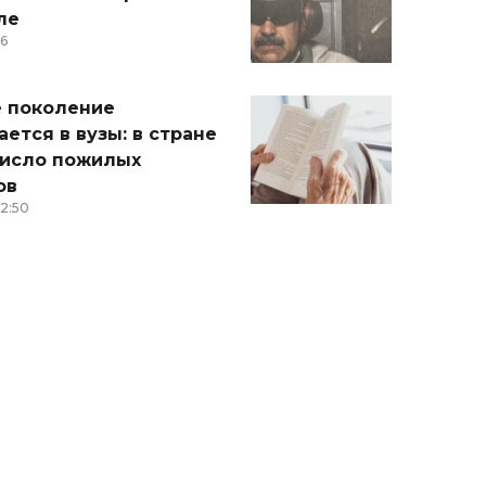
ле
36
 поколение
ется в вузы: в стране
число пожилых
ов
12:50