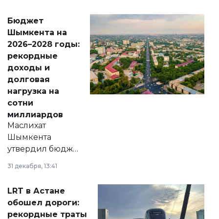
принести
свободу
Бюджет
народу
Шымкента на
Венесуэлы.
2026–2028 годы:
рекордные
доходы и
долговая
нагрузка на
сотни
миллиардов
Маслихат
Шымкента
утвердил бюджет
города на 2026–
31 декабря, 13:41
2028 годы.
Соответствующий
LRT в Астане
документ
обошел дороги:
появился в базе
рекордные траты