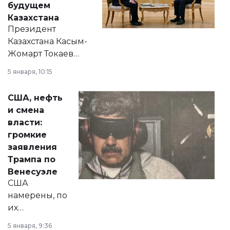
будущем
Казахстана
Президент
Казахстана Касым-
Жомарт Токаев
прокомментировал
5 января, 10:15
сразу несколько
актуальных тем —
США, нефть
от слухов о
и смена
политических
власти:
реформах до
громкие
вопросов армии,
заявления
экономики и
Трампа по
личного здоровья.
Венесуэле
США
намерены, по
их
утверждению,
5 января, 9:36