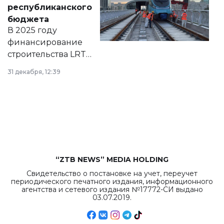
нормативных
республиканского
правовых актов и
бюджета
на сайте маслихат
В 2025 году
города.
финансирование
строительства LRT
в Астане из
31 декабря, 12:39
республиканского
бюджета достигло
рекордных
объемов.
“ZTB NEWS” MEDIA HOLDING
Свидетельство о постановке на учет, переучет
периодического печатного издания, информационного
агентства и сетевого издания №17772-СИ выдано
03.07.2019.