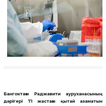
Бангоктағы Раджавити ауруханасының
дәрігері 71 жастағы қытай азаматын