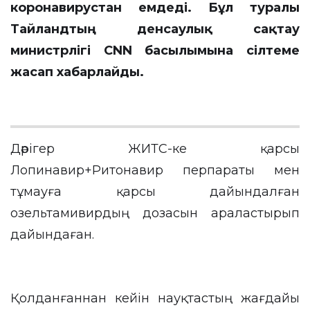
коронавирустан емдеді. Бұл туралы
Тайландтың денсаулық сақтау
министрлігі CNN басылымына сілтеме
жасап хабарлайды.
Дәрігер ЖИТС-ке қарсы
Лопинавир+Ритонавир перпараты мен
тұмауға қарсы дайындалған
озельтамивирдың дозасын араластырып
дайындаған.
Қолданғаннан кейін науқтастың жағдайы