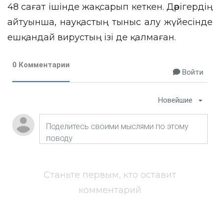
48 сағат ішінде жақсарып кеткен. Дәрігердің
айтуынша, науқастың тыныс алу жүйесінде
ешқандай вирустың ізі де қалмаған.
0 Комментарии
Войти
Новейшие
Станьте первым, кто оставит
комментарий