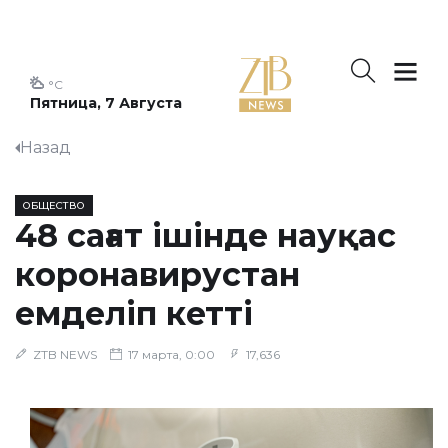
°C
Пятница, 7 Августа
Назад
ОБЩЕСТВО
48 сағат ішінде науқас
коронавирустан
емделіп кетті
ZTB NEWS
17 марта, 0:00
17,636