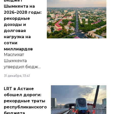
Бюджет
народу
Шымкента на
Венесуэлы.
2026–2028 годы:
рекордные
доходы и
долговая
нагрузка на
сотни
миллиардов
Маслихат
Шымкента
утвердил бюджет
города на 2026–
31 декабря, 13:41
2028 годы.
Соответствующий
LRT в Астане
документ
обошел дороги:
появился в базе
рекордные траты
нормативных
республиканского
правовых актов и
бюджета