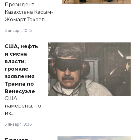
Президент
Казахстана Касым-
Жомарт Токаев
прокомментировал
5 января, 10:15
сразу несколько
актуальных тем —
США, нефть
от слухов о
и смена
политических
власти:
реформах до
громкие
вопросов армии,
заявления
экономики и
Трампа по
личного здоровья.
Венесуэле
США
намерены, по
их
утверждению,
5 января, 9:36
принести
свободу