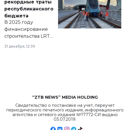
рекордные траты
нормативных
республиканского
правовых актов и
бюджета
на сайте маслихат
В 2025 году
города.
финансирование
строительства LRT
в Астане из
31 декабря, 12:39
республиканского
бюджета достигло
рекордных
объемов.
“ZTB NEWS” MEDIA HOLDING
Свидетельство о постановке на учет, переучет
периодического печатного издания, информационного
агентства и сетевого издания №17772-СИ выдано
03.07.2019.