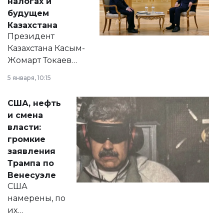
налогах и
будущем
Казахстана
Президент
Казахстана Касым-
Жомарт Токаев
прокомментировал
5 января, 10:15
сразу несколько
актуальных тем —
США, нефть
от слухов о
и смена
политических
власти:
реформах до
громкие
вопросов армии,
заявления
экономики и
Трампа по
личного здоровья.
Венесуэле
США
намерены, по
их
утверждению,