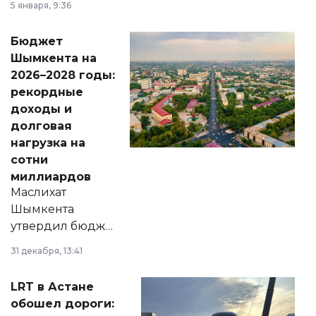
5 января, 9:36
принести
свободу
Бюджет
народу
Шымкента на
Венесуэлы.
2026–2028 годы:
рекордные
доходы и
долговая
нагрузка на
сотни
миллиардов
Маслихат
Шымкента
утвердил бюджет
города на 2026–
31 декабря, 13:41
2028 годы.
Соответствующий
LRT в Астане
документ
обошел дороги:
появился в базе