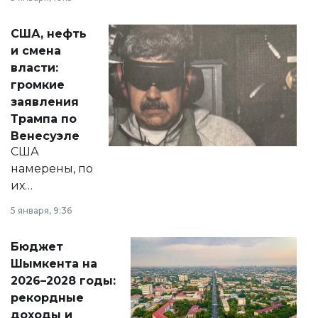
сразу несколько
актуальных тем —
США, нефть
от слухов о
и смена
политических
власти:
реформах до
громкие
вопросов армии,
заявления
экономики и
Трампа по
личного здоровья.
Венесуэле
США
намерены, по
их
утверждению,
5 января, 9:36
принести
свободу
Бюджет
народу
Шымкента на
Венесуэлы.
2026–2028 годы:
рекордные
доходы и