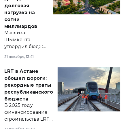
долговая
нагрузка на
сотни
миллиардов
Маслихат
Шымкента
утвердил бюджет
города на 2026–
31 декабря, 13:41
2028 годы.
Соответствующий
LRT в Астане
документ
обошел дороги:
появился в базе
рекордные траты
нормативных
республиканского
правовых актов и
бюджета
на сайте маслихат
В 2025 году
города.
финансирование
строительства LRT
в Астане из