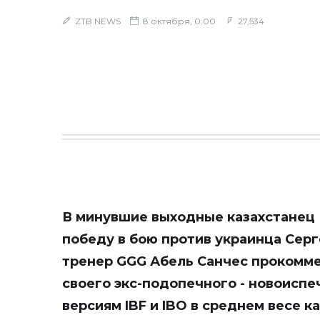
ZTB NEWS
8 октября, 0:00
27,534
В минувшие выходные казахстанец
победу в бою против украинца Сер
тренер GGG Абель Санчес прокомм
своего экс-подопечного - новоиспе
версиям IBF и IBO в среднем весе к