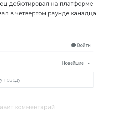
анец дебютировал на платформе
вал в четвертом раунде канадца
Войти
Новейшие
тавит комментарий