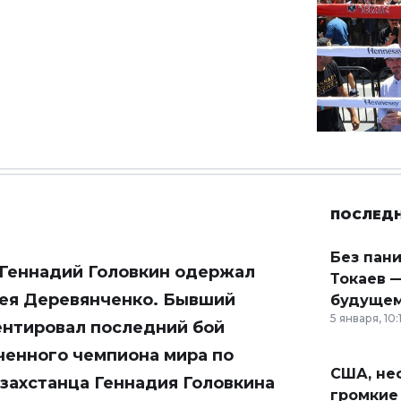
ПОСЛЕД
Без пан
 Геннадий Головкин одержал
Токаев —
гея Деревянченко. Бывший
будущем
5 января, 10:
ентировал последний бой
ченного чемпиона мира по
США, неф
азахстанца Геннадия Головкина
громкие