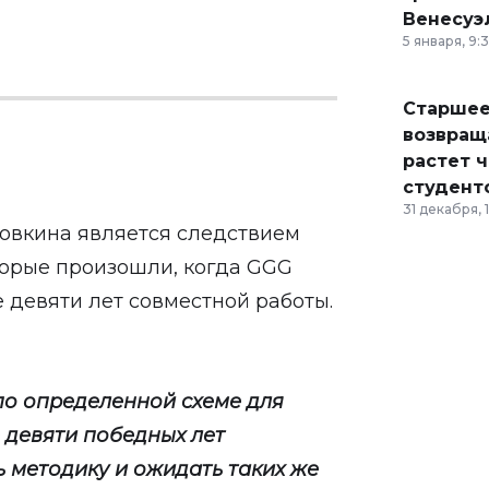
Венесуэ
5 января, 9:
Старшее
возвраща
растет 
студент
31 декабря, 
овкина является следствием
торые произошли, когда GGG
е девяти лет совместной работы.
по определенной схеме для
 девяти победных лет
 методику и ожидать таких же