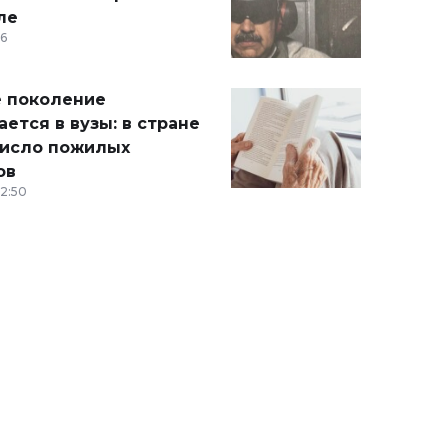
ле
36
 поколение
ется в вузы: в стране
число пожилых
ов
12:50