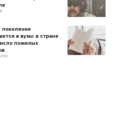
ле
36
 поколение
ется в вузы: в стране
число пожилых
ов
12:50