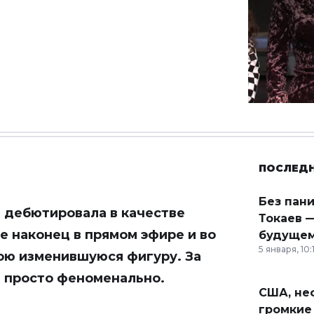
ПОСЛЕД
Без пан
ь дебютировала в качестве
Токаев —
де наконец в прямом эфире и во
будущем
5 января, 10:
ою изменившуюся фигуру. За
а просто феноменально.
США, неф
громкие