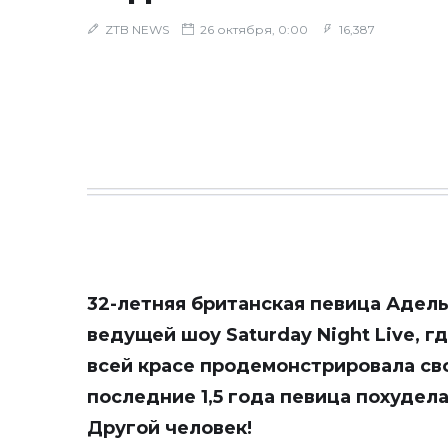
ZTB NEWS
26 октября, 0:00
16,387
32-летняя британская певица Адел
ведущей шоу Saturday Night Live, г
всей красе продемонстрировала св
последние 1,5 года певица похудел
Другой человек!