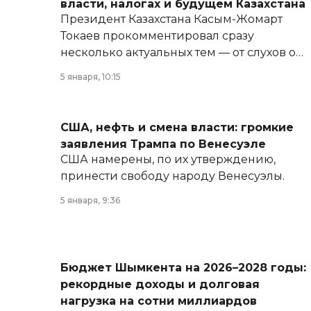
власти, налогах и будущем Казахстана
Президент Казахстана Касым-Жомарт
Токаев прокомментировал сразу
несколько актуальных тем — от слухов о
политических реформах до вопросов
5 января, 10:15
армии, экономики и личного здоровья.
США, нефть и смена власти: громкие
заявления Трампа по Венесуэле
США намерены, по их утверждению,
принести свободу народу Венесуэлы.
5 января, 9:36
Бюджет Шымкента на 2026–2028 годы:
рекордные доходы и долговая
нагрузка на сотни миллиардов