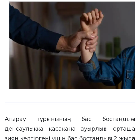
Атырау тұрғынының бас бостандығы
денсаулыққа қасақана ауырлығы орташа
зиян келтіргені үшін бас бостандығы 2 жылға