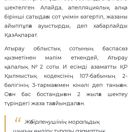
шектелген. Алайда, апелляциялық алқа
бірінші сатыдағы сот үкімін өзгертіп, жазаны
айыппұлға ауыстырды, деп хабарлайды
ҚазАқпарат
.
Атырау облыстық сотының баспасөз
қызметінен мәлім еткендей, Атырау
қалалық №2 соты И есімді азаматты ҚР
Қылмыстық кодексінің 107-бабының 2-
бөлігінің 3-тармағымен кінәлі деп таныған.
Оған бас бостандығын 2 жылға шектеу
түріндегі жаза тағайындалған.
Жәбірленушінің моральдық
шығын өндіру туралы азаматтық