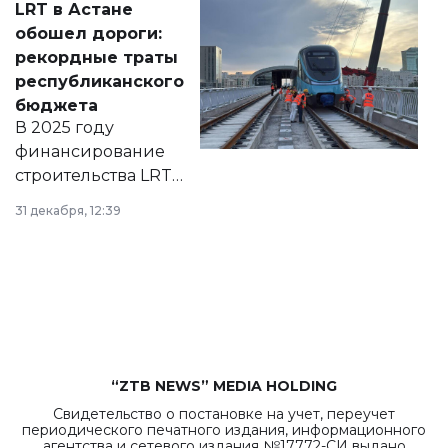
LRT в Астане
документ
обошел дороги:
появился в базе
рекордные траты
нормативных
республиканского
правовых актов и
бюджета
на сайте маслихат
В 2025 году
города.
финансирование
строительства LRT
в Астане из
31 декабря, 12:39
республиканского
бюджета достигло
рекордных
объемов.
“ZTB NEWS” MEDIA HOLDING
Свидетельство о постановке на учет, переучет
периодического печатного издания, информационного
агентства и сетевого издания №17772-СИ выдано