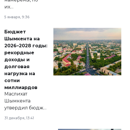
их
утверждению,
5 января, 9:36
принести
свободу
Бюджет
народу
Шымкента на
Венесуэлы.
2026–2028 годы:
рекордные
доходы и
долговая
нагрузка на
сотни
миллиардов
Маслихат
Шымкента
утвердил бюджет
города на 2026–
31 декабря, 13:41
2028 годы.
Соответствующий