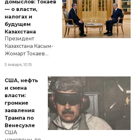
домыслов: Токаев
— о власти,
налогах и
будущем
Казахстана
Президент
Казахстана Касым-
Жомарт Токаев
прокомментировал
5 января, 10:15
сразу несколько
актуальных тем —
США, нефть
от слухов о
и смена
политических
власти:
реформах до
громкие
вопросов армии,
заявления
экономики и
Трампа по
личного здоровья.
Венесуэле
США
намерены, по