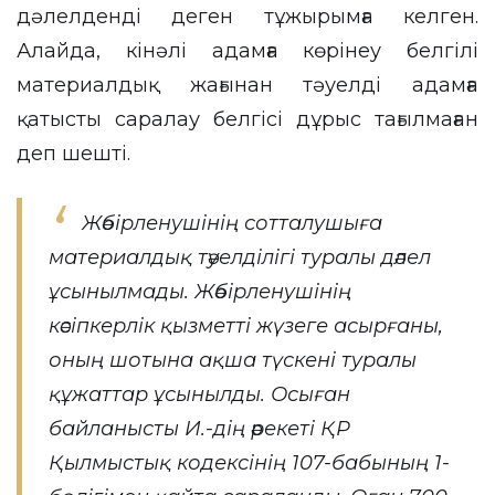
дәлелденді деген тұжырымға келген.
Алайда, кінәлі адамға көрінеу белгілі
материалдық жағынан тәуелді адамға
қатысты саралау белгісі дұрыс тағылмаған
деп шешті.
Жәбірленушінің сотталушыға
материалдық тәуелділігі туралы дәлел
ұсынылмады. Жәбірленушінің
кәсіпкерлік қызметті жүзеге асырғаны,
оның шотына ақша түскені туралы
құжаттар ұсынылды. Осыған
байланысты И.-дің әрекеті ҚР
Қылмыстық кодексінің 107-бабының 1-