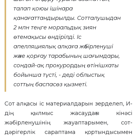
талап қоюы ішінара
қанағаттандырылды. Сотталушыдан
2 млн теңге моральдық зиян
өтемақысы өндірілді. Іс
апелляциялық алқаға жәбірленуші
және қорғау тарабының шағымдары,
сондай-ақ прокурордың өтінішхаты
бойынша түсті, - деді облыстық
соттың баспасөз қызметі.
Сот алқасы іс материалдарын зерделеп, И-
дің қылмыс жасаудағы кінәсі
жәбірленушінің жауаптарымен, сот-
дәрігерлік сараптама қортындысымен