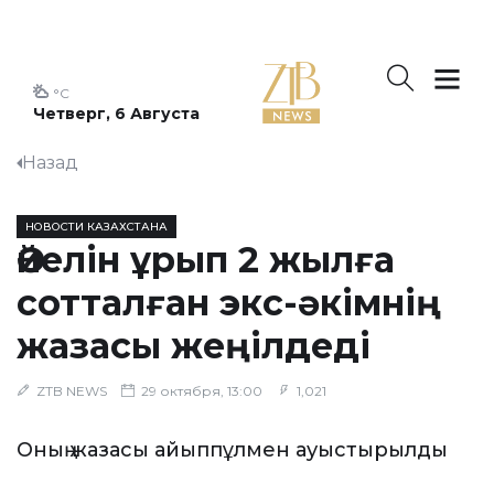
°C
Четверг, 6 Августа
Назад
НОВОСТИ КАЗАХСТАНА
Әйелін ұрып 2 жылға
сотталған экс-әкімнің
жазасы жеңілдеді
ZTB NEWS
29 октября, 13:00
1,021
Оның жазасы айыппұлмен ауыстырылды