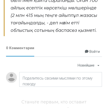
бөлігімен қайта сараланды. Оған 700
айлық есептік көрсеткіш мөлшерінде
(2 млн 415 мың теңге айыппұл жазасы
тағайындалды, - деп мәлім етті
облыстық сотының баспасөз қызметі.
0 Комментарии
Войти
Новейшие
Станьте первым, кто оставит