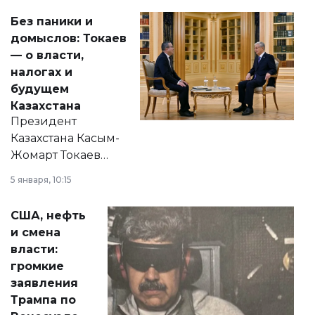
Без паники и
домыслов: Токаев
— о власти,
налогах и
будущем
Казахстана
Президент
Казахстана Касым-
Жомарт Токаев
прокомментировал
5 января, 10:15
сразу несколько
актуальных тем —
США, нефть
от слухов о
и смена
политических
власти:
реформах до
громкие
вопросов армии,
заявления
экономики и
Трампа по
личного здоровья.