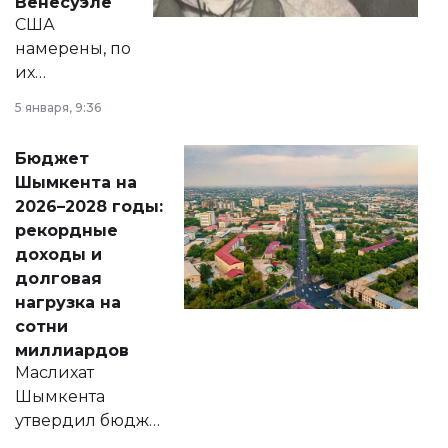
Венесуэле
США
намерены, по
их
утверждению,
5 января, 9:36
принести
свободу
Бюджет
народу
Шымкента на
Венесуэлы.
2026–2028 годы:
рекордные
доходы и
долговая
нагрузка на
сотни
миллиардов
Маслихат
Шымкента
утвердил бюджет
города на 2026–