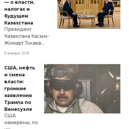
— о власти,
налогах и
будущем
Казахстана
Президент
Казахстана Касым-
Жомарт Токаев
прокомментировал
5 января, 10:15
сразу несколько
актуальных тем —
США, нефть
от слухов о
и смена
политических
власти:
реформах до
громкие
вопросов армии,
заявления
экономики и
Трампа по
личного здоровья.
Венесуэле
США
намерены, по