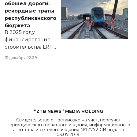
обошел дороги:
появился в базе
рекордные траты
нормативных
республиканского
правовых актов и
бюджета
на сайте маслихат
В 2025 году
города.
финансирование
строительства LRT
в Астане из
31 декабря, 12:39
республиканского
бюджета достигло
рекордных
объемов.
“ZTB NEWS” MEDIA HOLDING
Свидетельство о постановке на учет, переучет
периодического печатного издания, информационного
агентства и сетевого издания №17772-СИ выдано
03.07.2019.