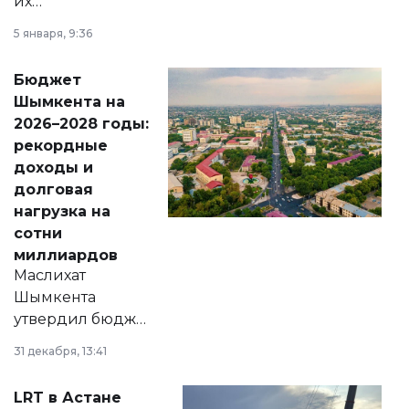
их
утверждению,
5 января, 9:36
принести
свободу
Бюджет
народу
Шымкента на
Венесуэлы.
2026–2028 годы:
рекордные
доходы и
долговая
нагрузка на
сотни
миллиардов
Маслихат
Шымкента
утвердил бюджет
города на 2026–
31 декабря, 13:41
2028 годы.
Соответствующий
LRT в Астане
документ