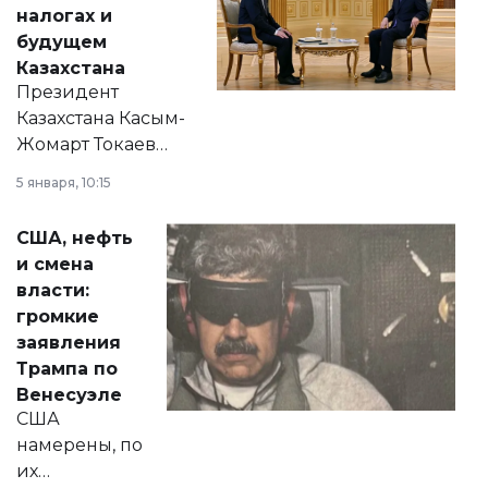
налогах и
будущем
Казахстана
Президент
Казахстана Касым-
Жомарт Токаев
прокомментировал
5 января, 10:15
сразу несколько
актуальных тем —
США, нефть
от слухов о
и смена
политических
власти:
реформах до
громкие
вопросов армии,
заявления
экономики и
Трампа по
личного здоровья.
Венесуэле
США
намерены, по
их