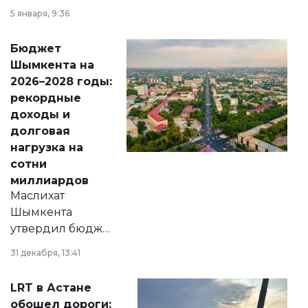
утверждению,
5 января, 9:36
принести
свободу
Бюджет
народу
Шымкента на
Венесуэлы.
2026–2028 годы:
рекордные
доходы и
долговая
нагрузка на
сотни
миллиардов
Маслихат
Шымкента
утвердил бюджет
города на 2026–
31 декабря, 13:41
2028 годы.
Соответствующий
LRT в Астане
документ
обошел дороги: