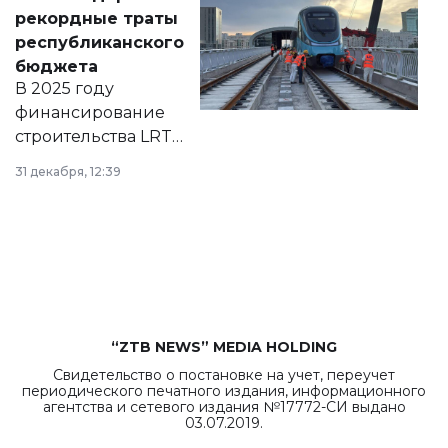
появился в базе
рекордные траты
нормативных
республиканского
правовых актов и
бюджета
на сайте маслихат
В 2025 году
города.
финансирование
строительства LRT
в Астане из
31 декабря, 12:39
республиканского
бюджета достигло
рекордных
объемов.
“ZTB NEWS” MEDIA HOLDING
Свидетельство о постановке на учет, переучет
периодического печатного издания, информационного
агентства и сетевого издания №17772-СИ выдано
03.07.2019.