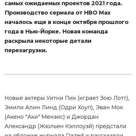
самых ожидаемых проектов 2021 года.
Производство сериала от HBO Max
началось еще в конце октября прошлого
года в Нью-Йорке. Новая команда
раскрыла некоторые детали
перезагрузки.
Новые актеры Уитни Пик (играет Зою Лотт),
Эмили Алин Линд (Одри Хоуп), Эван Мок
(Акено "Аки" Мензис) и Джордан
Александр (Жюльен Кэллоуэй) предстали
на обложке журнала Dazed и рассказали