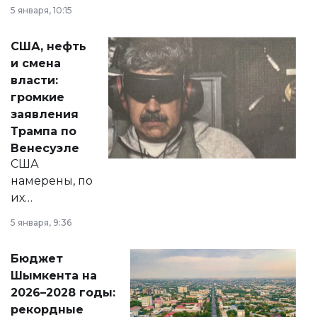
прокомментировал
5 января, 10:15
сразу несколько
актуальных тем —
США, нефть
от слухов о
и смена
политических
власти:
реформах до
громкие
вопросов армии,
заявления
экономики и
Трампа по
личного здоровья.
Венесуэле
США
намерены, по
их
утверждению,
5 января, 9:36
принести
свободу
Бюджет
народу
Шымкента на
Венесуэлы.
2026–2028 годы:
рекордные