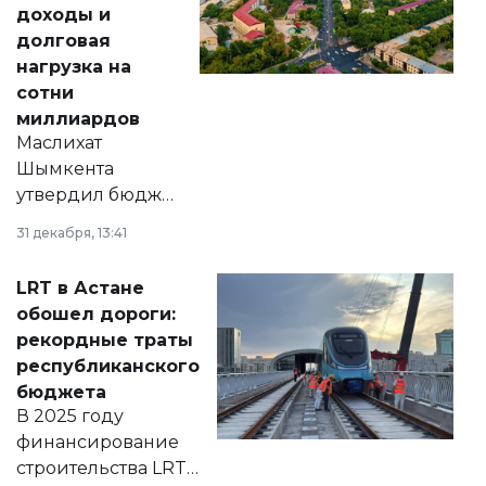
доходы и
долговая
нагрузка на
сотни
миллиардов
Маслихат
Шымкента
утвердил бюджет
города на 2026–
31 декабря, 13:41
2028 годы.
Соответствующий
LRT в Астане
документ
обошел дороги:
появился в базе
рекордные траты
нормативных
республиканского
правовых актов и
бюджета
на сайте маслихат
В 2025 году
города.
финансирование
строительства LRT