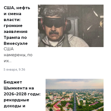
актуальных тем —
США, нефть
от слухов о
и смена
политических
власти:
реформах до
громкие
вопросов армии,
заявления
экономики и
Трампа по
личного здоровья.
Венесуэле
США
намерены, по
их
утверждению,
5 января, 9:36
принести
свободу
Бюджет
народу
Шымкента на
Венесуэлы.
2026–2028 годы:
рекордные
доходы и