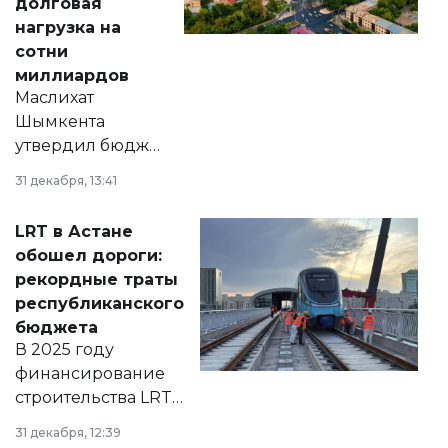
долговая
нагрузка на
сотни
миллиардов
Маслихат
Шымкента
утвердил бюджет
города на 2026–
31 декабря, 13:41
2028 годы.
Соответствующий
LRT в Астане
документ
обошел дороги:
появился в базе
рекордные траты
нормативных
республиканского
правовых актов и
бюджета
на сайте маслихат
В 2025 году
города.
финансирование
строительства LRT
в Астане из
31 декабря, 12:39
республиканского