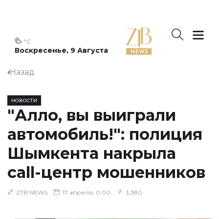
°C
Воскресенье, 9 Августа
Назад
НОВОСТИ
"Алло, вы выиграли
автомобиль!": полиция
Шымкента накрыла
сall-центр мошенников
ZTB NEWS
17 апреля, 0:00
3,380